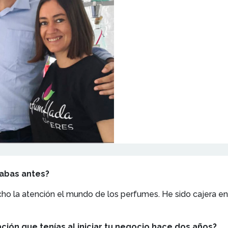
cabas antes?
cho la atención el mundo de los perfumes. He sido cajera 
ción que tenías al iniciar tu negocio hace dos años?