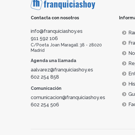
Contacta con nosotros
Inform
info@franquiciashoy.es
Ra
911 592 106
Fra
C/Poeta Joan Maragall 38 - 28020
Madrid
Not
Agenda una llamada
Re
aalvarez@franquiciashoy.es
En
602 254 858
His
Comunicación
Gu
comunicacion@franquiciashoy.es
Fa
602 254 506