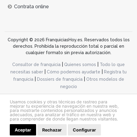
Contrata online
Copyright © 2026 FranquiciasHoy.es. Reservados todos los
derechos. Prohibida la reproducción total o parcial en
cualquier formato sin previa autorización.
|
|
Consultor de franquicia
Quienes somos
Todo lo que
|
|
necesitas saber
Cómo podemos ayudarte
Registra tu
|
|
franquicia
Dossiers de franquicia
Otros modelos de
negocio
desarrollo web dinamiq
Usamos cookies y otras técnicas de rastreo para
mejorar tu experiencia de navegación en nuestra web,
para mostrarte contenidos personalizados y anuncios
adecuados, para analizar el tráfico en nuestra web y
@franquiciashoy.es |
Aviso legal
|
Política de cookies
|
Política de privacidad
para comprender de donde llegan nuestros visitantes.
Aceptar
Rechazar
Configurar