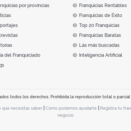
nquicias por provincias
Franquicias Rentables
icias
Franquicias de Éxito
portajes
Top 20 Franquicias
trevistas
Franquicias Baratas
torias
Lás más buscadas
ía del Franquiciado
Inteligencia Artificial
qs
os todos los derechos. Prohibida la reproducción total o parcial 
|
|
o que necesitas saber
Cómo podemos ayudarte
Registra tu fran
negocio