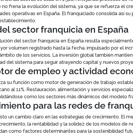
e no frena la evolución del sistema, ya que se refuerza el 
ades operativas en España. El franquiciado consolida así su
establecimiento.
el sector franquicia en España
ución del sector franquicia en España resulta especialmente
ayor volumen registrado hasta la fecha, impulsado por el inc
bito de los servicios. La inversión global también mantien
ad del sistema para seguir atrayendo capital y nuevos proy
tor de empleo y actividad eco
erza su función como motor de generación de trabajo establ
ano al 11%. Restauración, alimentación y servicios especial
olidándose como los sectores más dinámicos del modelo fra
miento para las redes de franq
sto un cambio claro en las estrategias de crecimiento. El m
crecimiento, la rentabilidad y la solidez de los modelos de n
dan como factores determinantes para la sostenibilidad futu