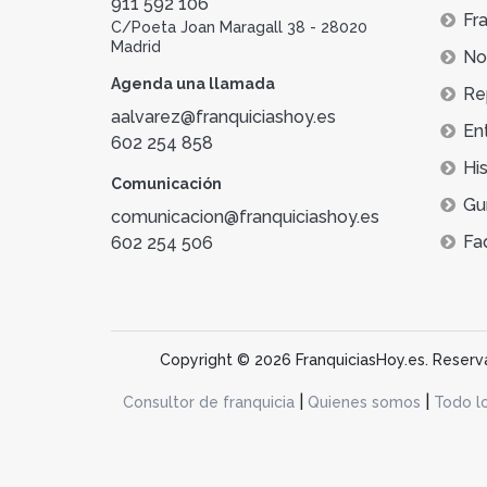
911 592 106
Fra
C/Poeta Joan Maragall 38 - 28020
Madrid
Not
Agenda una llamada
Re
aalvarez@franquiciashoy.es
En
602 254 858
His
Comunicación
Gu
comunicacion@franquiciashoy.es
Fa
602 254 506
Copyright © 2026 FranquiciasHoy.es. Reservad
|
|
Consultor de franquicia
Quienes somos
Todo l