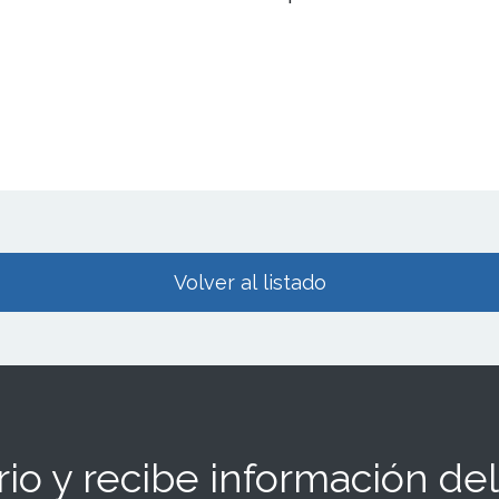
Volver al listado
io y recibe información del