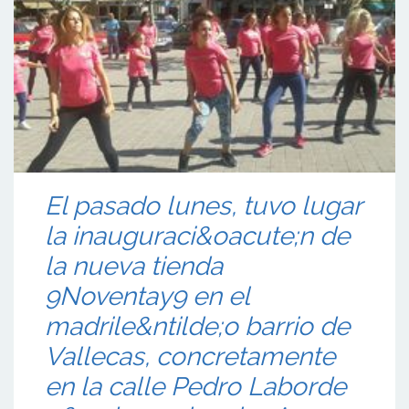
El pasado lunes, tuvo lugar
la inauguraci&oacute;n de
la nueva tienda
9Noventay9 en el
madrile&ntilde;o barrio de
Vallecas, concretamente
en la calle Pedro Laborde