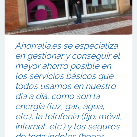
Ahorralia.es se especializa
en gestionar y conseguir el
mayor ahorro posible en
los servicios básicos que
todos usamos en nuestro
día a día, como son la
energía (luz, gas, agua,
etc.), la telefonía (fijo, móvil,
internet, etc.) y los seguros
de toda índoles (hogar,