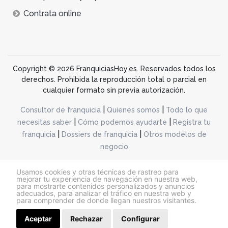
Contrata online
Copyright © 2026 FranquiciasHoy.es. Reservados todos los
derechos. Prohibida la reproducción total o parcial en
cualquier formato sin previa autorización.
|
|
Consultor de franquicia
Quienes somos
Todo lo que
|
|
necesitas saber
Cómo podemos ayudarte
Registra tu
|
|
franquicia
Dossiers de franquicia
Otros modelos de
negocio
desarrollo web dinamiq
Usamos cookies y otras técnicas de rastreo para
mejorar tu experiencia de navegación en nuestra web,
para mostrarte contenidos personalizados y anuncios
adecuados, para analizar el tráfico en nuestra web y
@franquiciashoy.es |
Aviso legal
|
Política de cookies
|
Política de privacidad
para comprender de donde llegan nuestros visitantes.
Aceptar
Rechazar
Configurar