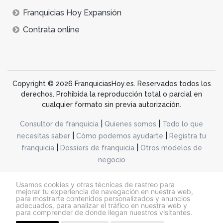
Franquicias Hoy Expansión
Contrata online
Copyright © 2026 FranquiciasHoy.es. Reservados todos los
derechos. Prohibida la reproducción total o parcial en
cualquier formato sin previa autorización.
|
|
Consultor de franquicia
Quienes somos
Todo lo que
|
|
necesitas saber
Cómo podemos ayudarte
Registra tu
|
|
franquicia
Dossiers de franquicia
Otros modelos de
negocio
desarrollo web dinamiq
Usamos cookies y otras técnicas de rastreo para
mejorar tu experiencia de navegación en nuestra web,
para mostrarte contenidos personalizados y anuncios
adecuados, para analizar el tráfico en nuestra web y
@franquiciashoy.es |
Aviso legal
|
Política de cookies
|
Política de privacidad
para comprender de donde llegan nuestros visitantes.