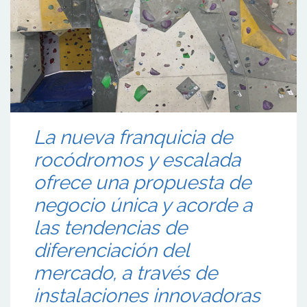
La nueva franquicia de
rocódromos y escalada
ofrece una propuesta de
negocio única y acorde a
las tendencias de
diferenciación del
mercado, a través de
instalaciones innovadoras