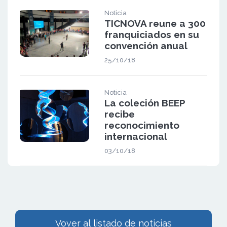
Noticia
TICNOVA reune a 300
franquiciados en su
convención anual
25/10/18
Noticia
La coleción BEEP
recibe
reconocimiento
internacional
03/10/18
Vover al listado de noticias