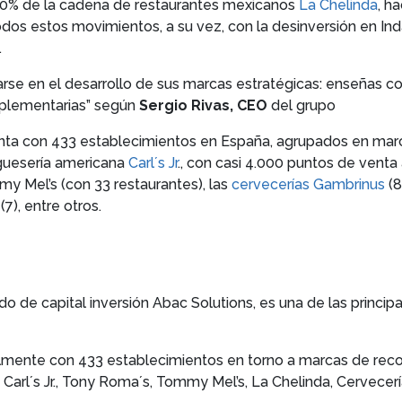
 100% de la cadena de restaurantes mexicanos
La Chelinda
, h
os estos movimientos, a su vez, con la desinversión en In
.
rse en el desarrollo de sus marcas estratégicas: enseñas co
mplementarias” según
Sergio Rivas, CEO
del grupo
enta con 433 establecimientos en España, agrupados en mar
rguesería americana
Carl´s Jr
., con casi 4.000 puntos de venta
y Mel’s (con 33 restaurantes), las
cervecerías Gambrinus
(8
(7), entre otros.
do de capital inversión Abac Solutions, es una de las princi
mente con 433 establecimientos en torno a marcas de recono
Carl´s Jr., Tony Roma´s, Tommy Mel’s, La Chelinda, Cervecería