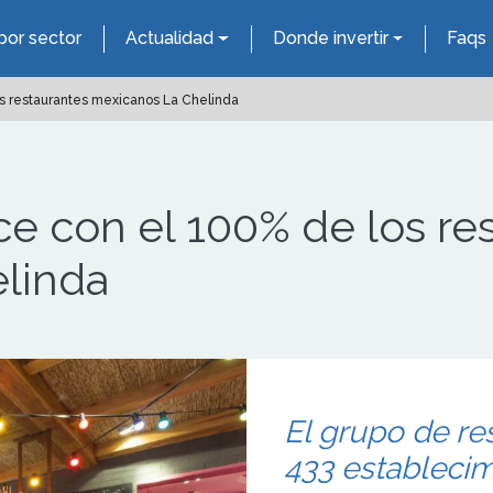
por sector
Actualidad
Donde invertir
Faqs
s restaurantes mexicanos La Chelinda
e con el 100% de los re
linda
El grupo de re
433 estableci