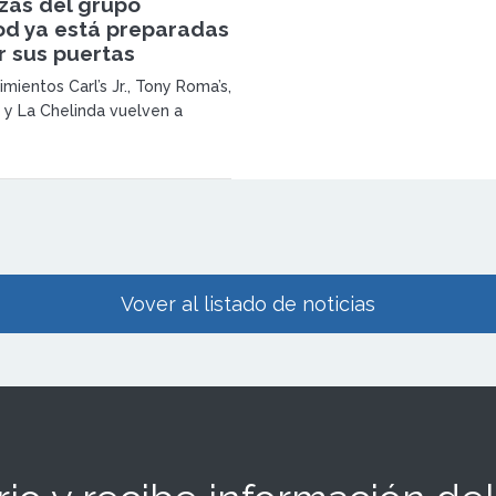
zas del grupo
d ya está preparadas
r sus puertas
mientos Carl’s Jr., Tony Roma’s,
y La Chelinda vuelven a
jor servicio a mesa, con las
ntías de seguridad e higiene
Vover al listado de noticias