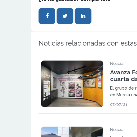
Noticias relacionadas con estas
Noticia
Avanza F
cuarta d
El grupo de 
en Murcia una
franquiciada
07/07/21
plan de desar
de dark kitch
Noticia