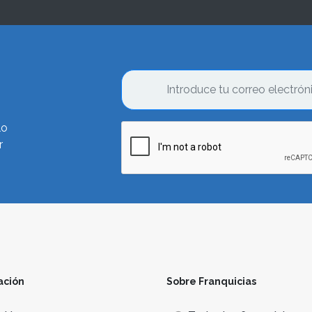
lo
r
ación
Sobre Franquicias