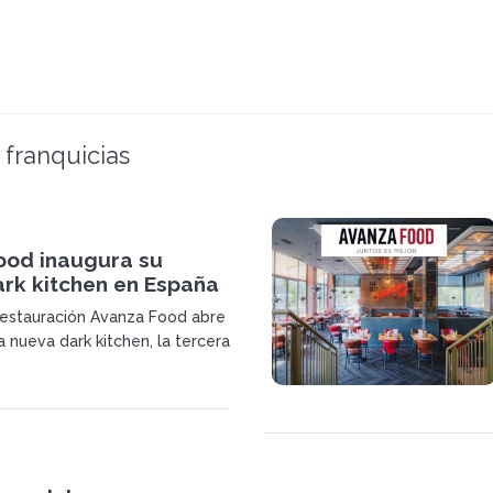
 franquicias
ood inaugura su
ark kitchen en España
restauración Avanza Food abre
 nueva dark kitchen, la tercera
 de la marca, y avanza en su
rollo para impulsar su división
ens.