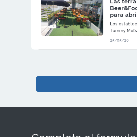
Las terra
Beer&Foo
para abri
Los estableci
Tommy Mel’s 
ofrecer el me
25/05/20
máximas gara
para todos