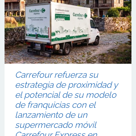
Carrefour refuerza su
estrategia de proximidad y
el potencial de su modelo
de franquicias con el
lanzamiento de un
supermercado móvil
Carrefour Express en