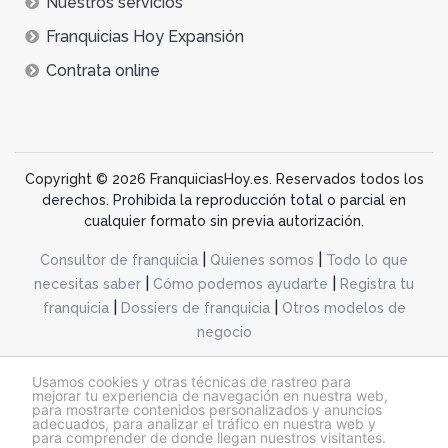
Nuestros servicios
Franquicias Hoy Expansión
Contrata online
Copyright © 2026 FranquiciasHoy.es. Reservados todos los
derechos. Prohibida la reproducción total o parcial en
cualquier formato sin previa autorización.
|
|
Consultor de franquicia
Quienes somos
Todo lo que
|
|
necesitas saber
Cómo podemos ayudarte
Registra tu
|
|
franquicia
Dossiers de franquicia
Otros modelos de
negocio
desarrollo web dinamiq
Usamos cookies y otras técnicas de rastreo para
mejorar tu experiencia de navegación en nuestra web,
para mostrarte contenidos personalizados y anuncios
adecuados, para analizar el tráfico en nuestra web y
@franquiciashoy.es |
Aviso legal
|
Política de cookies
|
Política de privacidad
para comprender de donde llegan nuestros visitantes.