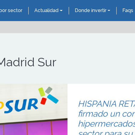
por sector
Actualidad
Donde invertir
Faqs
 Madrid Sur
HISPANIA RET
firmado un con
hipermercados 
sector para su