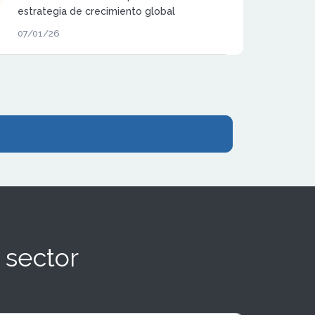
estrategia de crecimiento global
anunciando su entrada oficial en Etiopía
07/01/26
mediante un acuerdo de franquicia,
consolidando uno de los movimientos más
relevantes de su expansión internacional
fuera de Europa.
 sector