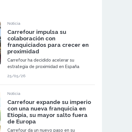
Noticia
Carrefour impulsa su
colaboración con
franquiciados para crecer en
proximidad
Carrefour ha decidido acelerar su
estrategia de proximidad en España
apoyándose en un modelo que ya es clave
25/05/26
en su estructura comercial: la franquicia. La
compañía continúa ampliando su red de
Carrefour Express.
Noticia
Carrefour expande su imperio
con una nueva franquicia en
Etiopía, su mayor salto fuera
de Europa
Carrefour da un nuevo paso en su