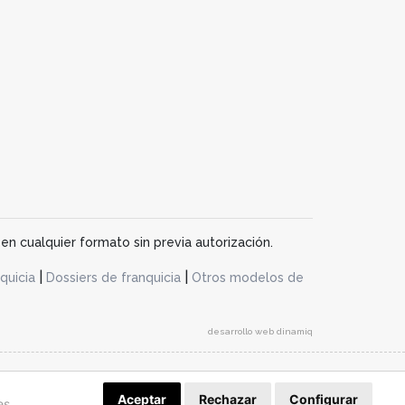
en cualquier formato sin previa autorización.
|
|
quicia
Dossiers de franquicia
Otros modelos de
desarrollo web dinamiq
Aceptar
Rechazar
Configurar
es.