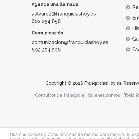
Agenda una llamada
Re
aalvarez@franquiciashoy.es
En
602 254 858
His
Comunicación
Gu
comunicacion@franquiciashoy.es
Fa
602 254 506
Copyright © 2026 FranquiciasHoy.es. Reservad
|
|
Consultor de franquicia
Quienes somos
Todo l
@franquiciashoy.es |
Aviso legal
|
Política de cookies
|
Política de priv
Usamos cookies y otras técnicas de rastreo para mejorar tu ex
personalizados y anuncios adecuados, para analizar el tráfico