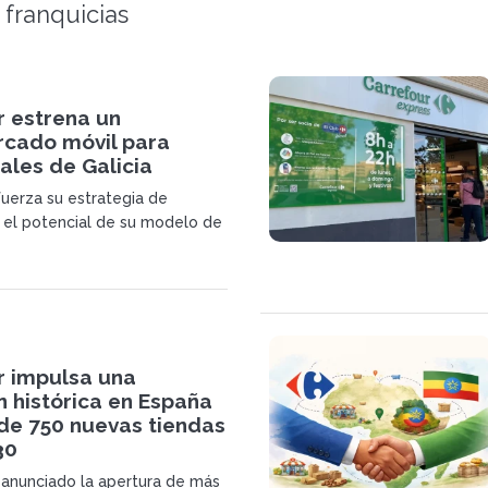
 franquicias
r estrena un
cado móvil para
ales de Galicia
fuerza su estrategia de
 el potencial de su modelo de
con el lanzamiento de un
 móvil Carrefour Express en
e formato abastece a
urales sin acceso a tiendas.
r impulsa una
 histórica en España
de 750 nuevas tiendas
30
 anunciado la apertura de más