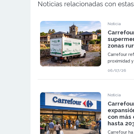
Noticias relacionadas con estas
Noticia
Carrefou
supermer
zonas rur
Carrefour re
proximidad y
franquicias 
06/07/26
supermercado
Galicia. Est
poblaciones r
Noticia
Carrefou
expansión
con más 
hasta 20
Carrefour ha