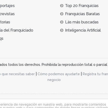
portajes
Top 20 Franquicias
trevistas
Franquicias Baratas
torias
Lás más buscadas
ía del Franquiciado
Inteligencia Artificial
qs
os todos los derechos. Prohibida la reproducción total o parcial 
|
|
o que necesitas saber
Cómo podemos ayudarte
Registra tu fran
negocio
acidad
periencia de navegación en nuestra web, para mostrarte contenidos
 en nuestra web y para comprender de donde llegan nuestros visitant