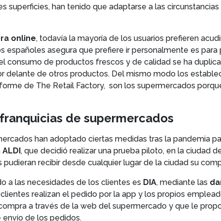
uperficies, han tenido que adaptarse a las circunstancias 
a online
, todavía la mayoría de los usuarios prefieren acudi
os españoles asegura que prefiere ir personalmente es para 
l consumo de productos frescos y de calidad se ha duplicad
r delante de otros productos. Del mismo modo los establec
nforme de The Retail Factory, son los supermercados porque
 franquicias de supermercados
rcados han adoptado ciertas medidas tras la pandemia para 
a
ALDI
, que decidió realizar una prueba piloto, en la ciudad 
pudieran recibir desde cualquier lugar de la ciudad su co
 a las necesidades de los clientes es
DIA
, mediante las
da
clientes realizan el pedido por la app y los propios emplead
la compra a través de la web del supermercado y que le prop
e envío de los pedidos.