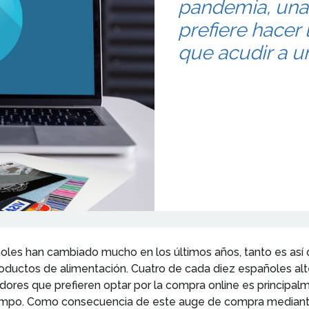
pandemia, una
prefiere hacer
que acudir a un
oles han cambiado mucho en los últimos años, tanto es as
oductos de alimentación. Cuatro de cada diez españoles al
dores que prefieren optar por la compra online es principalm
iempo. Como consecuencia de este auge de compra median