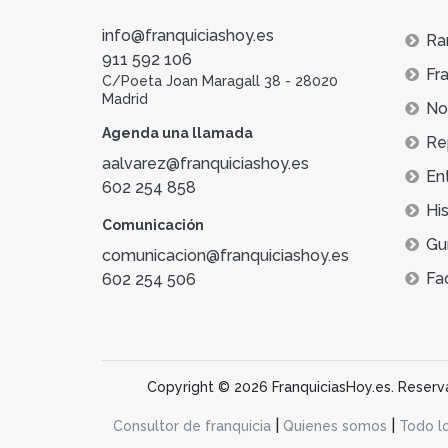
info@franquiciashoy.es
Ra
911 592 106
Fra
C/Poeta Joan Maragall 38 - 28020
Madrid
Not
Agenda una llamada
Re
aalvarez@franquiciashoy.es
En
602 254 858
His
Comunicación
Gu
comunicacion@franquiciashoy.es
Fa
602 254 506
Copyright © 2026 FranquiciasHoy.es. Reservad
|
|
Consultor de franquicia
Quienes somos
Todo l