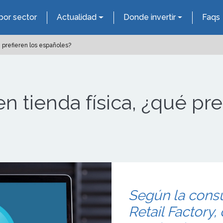
por sector
Actualidad
Donde invertir
Faqs
 prefieren los españoles?
 tienda física, ¿qué pre
Según la consu
Retail Factory,