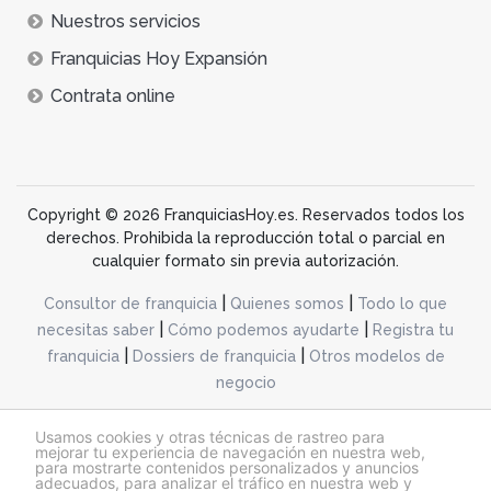
Nuestros servicios
Franquicias Hoy Expansión
Contrata online
Copyright © 2026 FranquiciasHoy.es. Reservados todos los
derechos. Prohibida la reproducción total o parcial en
cualquier formato sin previa autorización.
|
|
Consultor de franquicia
Quienes somos
Todo lo que
|
|
necesitas saber
Cómo podemos ayudarte
Registra tu
|
|
franquicia
Dossiers de franquicia
Otros modelos de
negocio
desarrollo web dinamiq
Usamos cookies y otras técnicas de rastreo para
mejorar tu experiencia de navegación en nuestra web,
para mostrarte contenidos personalizados y anuncios
adecuados, para analizar el tráfico en nuestra web y
@franquiciashoy.es |
Aviso legal
|
Política de cookies
|
Política de privacidad