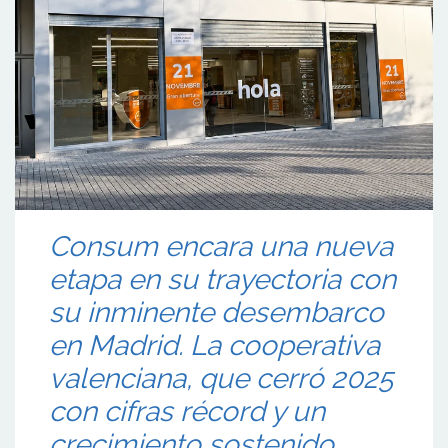
Consum encara una nueva
etapa en su trayectoria con
su inminente desembarco
en Madrid. La cooperativa
valenciana, que cerró 2025
con cifras récord y un
crecimiento sostenido,