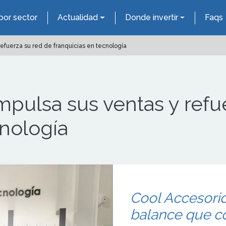
por sector
Actualidad
Donde invertir
Faqs
efuerza su red de franquicias en tecnología
mpulsa sus ventas y refu
cnología
Cool Accesorio
balance que c