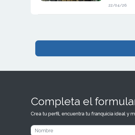
aperturas en
22/04/26
tecnológica
clave para s
interés creci
modelo de ti
Completa el formular
Crea tu perfil, encuentra tu franquicia ideal 