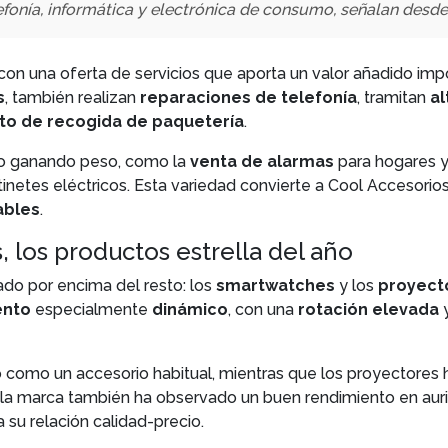
efonía, informática y electrónica de consumo, señalan desde 
on una oferta de servicios que aporta un valor añadido impo
s
, también
realizan
reparaciones de telefonía
, tramitan
al
to de recogida de paquetería
.
ido ganando peso, como la
venta de alarmas
para hogares y
tinetes eléctricos. Esta variedad convierte a Cool Accesorio
ables
.
 los productos estrella del año
ado por encima del resto: los
smartwatches
y los
proyect
nto
especialmente
dinámico
, con una
rotación elevada
do como un accesorio habitual, mientras que los proyectore
, la marca también ha observado un buen rendimiento en auri
 su relación calidad-precio.