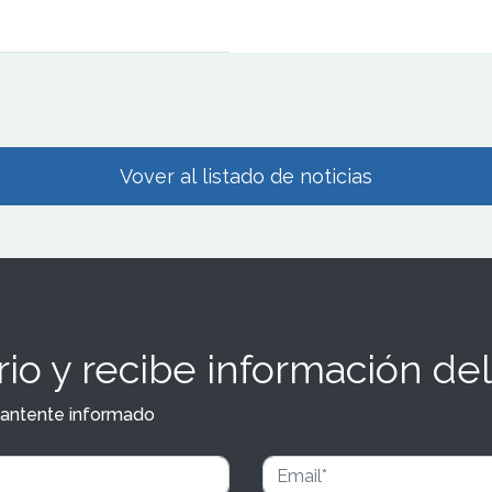
 Málaga y Valencia. La marca
 suma impulso en un momento
u expansión y confirma el
ente del público por su
enda.
Vover al listado de noticias
io y recibe información del
y mantente informado