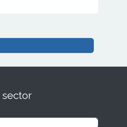
 sector