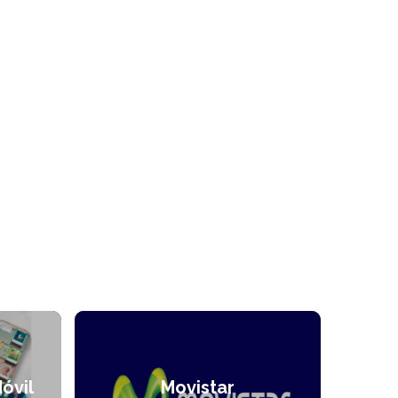
Móvil
Movistar