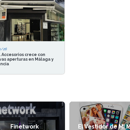
4/26
 Accesorios crece con
as aperturas en Málaga y
ncia
Finetwork
El Vestidor de Mi 