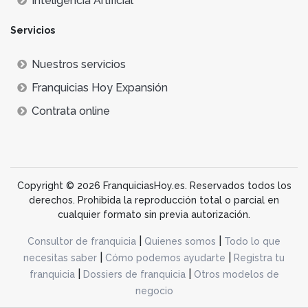
Inteligencia Artificial
Phone House
.
Servicios
Tecnyshop
.
HolaMOBI
.
Nuestros servicios
Movilgalia
.
El Vestidor de Mi Móvil
.
Franquicias Hoy Expansión
SmartCenter
.
Contrata online
Consulte más información de otras franquicias de
hostelería y restauración
,
inmobiliarias
o
gimnasios y fitness
.
Copyright © 2026 FranquiciasHoy.es. Reservados todos los
derechos. Prohibida la reproducción total o parcial en
cualquier formato sin previa autorización.
|
|
Consultor de franquicia
Quienes somos
Todo lo que
|
|
necesitas saber
Cómo podemos ayudarte
Registra tu
|
|
franquicia
Dossiers de franquicia
Otros modelos de
negocio