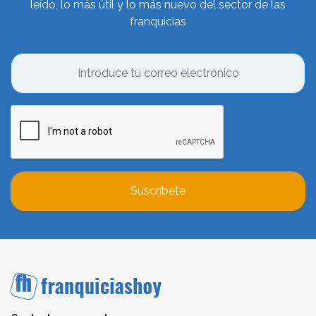
leído, lo más útil y lo más nuevo del sector de las
Más tarde, en 2007, estas
franquicias de
franquicias
telefonía sufrieron una subida de los costes del
establecimiento de llamada y se asentó como el coste
del primer minuto, incluso aunque se haya hablado unos
segundos. A su vez, en 2012, las grandes compañías
telefónicas dejaron de subvencionar terminales
gratuitos debido a la fuerte crisis global. Otro hito en el
sector, apunta a la llegada de la red 4G en 2013, lo que
mejoró la velocidad de navegación, aunque al principio
estaba bastante reservado a pocos operadores. Desde
entonces, el sector ha seguido creciendo a un ritmo
Suscríbete
vertiginoso, y han aparecido novedades tanto a nivel de
producto como de servicio. Con lo cual, hoy en día
quizá sea uno de los factores que más han crecido y se
han desarrollado en los últimos años.
Factores clave de las franquicias de
móviles