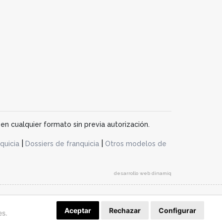
en cualquier formato sin previa autorización.
|
|
quicia
Dossiers de franquicia
Otros modelos de
desarrollo web dinamiq
Aceptar
Rechazar
Configurar
es.