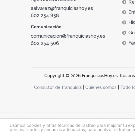
Re
aalvarez@franquiciashoy.es
En
602 254 858
His
Comunicación
Gu
comunicacion@franquiciashoy.es
Fa
602 254 506
Copyright © 2026 FranquiciasHoy.es. Reservad
|
|
Consultor de franquicia
Quienes somos
Todo l
@franquiciashoy.es |
Aviso legal
|
Política de cookies
|
Política de priv
Usamos cookies y otras técnicas de rastreo para mejorar tu ex
personalizados y anuncios adecuados, para analizar el tráfico