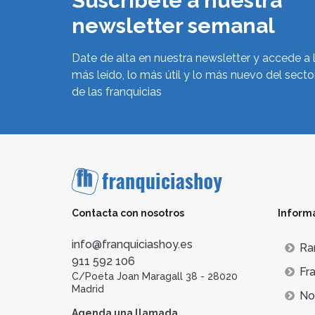
Suscríbete a nuestra
newsletter semanal
Date de alta en nuestra newsletter y accede a 
más leído, lo más útil y lo más nuevo del secto
de las franquicias
Contacta con nosotros
Inform
info@franquiciashoy.es
Ra
911 592 106
Fra
C/Poeta Joan Maragall 38 - 28020
Madrid
Not
Agenda una llamada