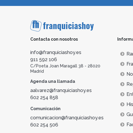
Contacta con nosotros
Inform
info@franquiciashoy.es
Ra
911 592 106
Fra
C/Poeta Joan Maragall 38 - 28020
Madrid
Not
Agenda una llamada
Re
aalvarez@franquiciashoy.es
En
602 254 858
His
Comunicación
Gu
comunicacion@franquiciashoy.es
Fa
602 254 506