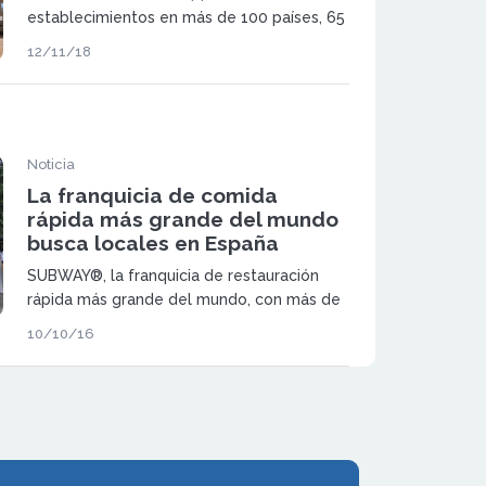
establecimientos en más de 100 países, 65
de ellos en España
12/11/18
Noticia
La franquicia de comida
rápida más grande del mundo
busca locales en España
SUBWAY®, la franquicia de restauración
rápida más grande del mundo, con más de
44.000 restaurantes repartidos en más de
10/10/16
110 países, busca locales comerciales en
España para seguir incrementando su
presencia en nuestro país.