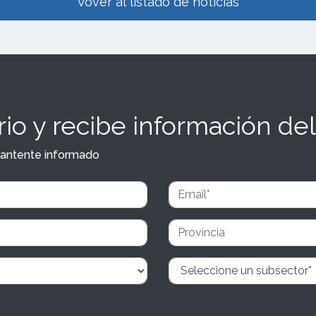
Vover al listado de noticias
io y recibe información del
y mantente informado