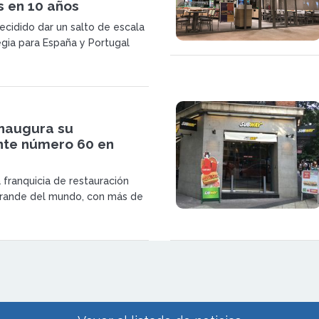
s en 10 años
cidido dar un salto de escala
egia para España y Portugal
rdo que marca una nueva
 marca en la Península Ibérica.
n el Grupo Vierci permitirá
 de 450 aperturas en los
años.
naugura su
nte número 60 en
 franquicia de restauración
grande del mundo, con más de
urantes repartidos en más de
nuncia hoy la apertura de su
número 60 en España.