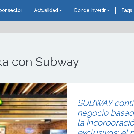
por sector
Actualidad
Donde invertir
Faqs
ida con Subway
SUBWAY conti
negocio basado
la incorporaci
exclusivos: el