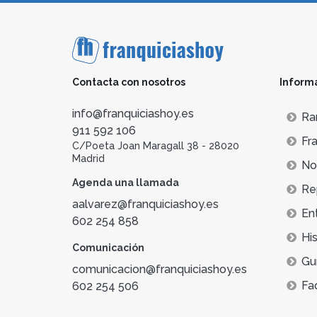
Contacta con nosotros
Inform
info@franquiciashoy.es
Ra
911 592 106
Fra
C/Poeta Joan Maragall 38 - 28020
Madrid
Not
Agenda una llamada
Re
aalvarez@franquiciashoy.es
En
602 254 858
His
Comunicación
Gu
comunicacion@franquiciashoy.es
Fa
602 254 506