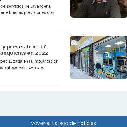
 de servicios de lavandería
tiene buenas previsiones con
os próximos meses, teniendo
 datos tras el cierre del
cio.
y prevé abrir 110
ranquicias en 2022
pecializada en la implantación
s autoservicio cerró el
21 con 100 nuevas franquicias
r el territorio nacional, y en
uperar esa cifra.
Vover al listado de noticias