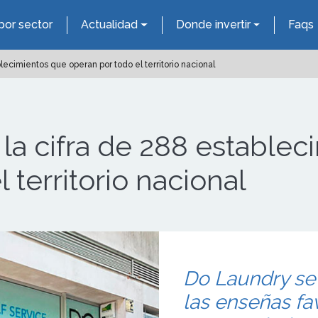
por sector
Actualidad
Donde invertir
Faqs
ecimientos que operan por todo el territorio nacional
a cifra de 288 establec
 territorio nacional
Do Laundry se 
las enseñas fav