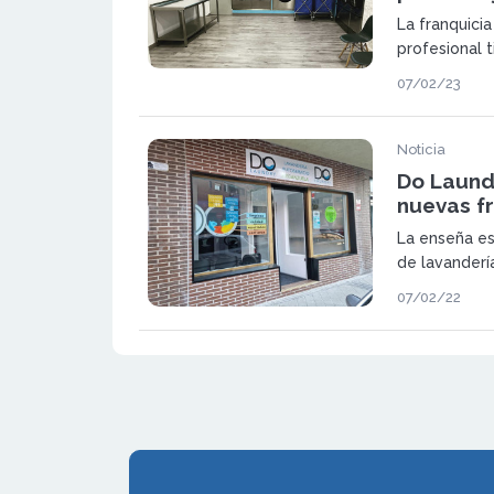
La franquicia
profesional 
respecto a l
07/02/23
en cuenta los
pasado ejerci
Noticia
Do Laundr
nuevas f
La enseña es
de lavandería
ejercicio 20
07/02/22
repartidas po
2022 prevé s