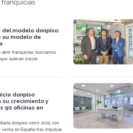
 franquicias
a del modelo donpiso:
e su modelo de
a
 abrir franquicias, buscamos
que quieran crecer
icia donpiso
 su crecimiento y
s 90 oficinas en
iliaria donpiso cerró 2025 con
 venta en España tras impulsar