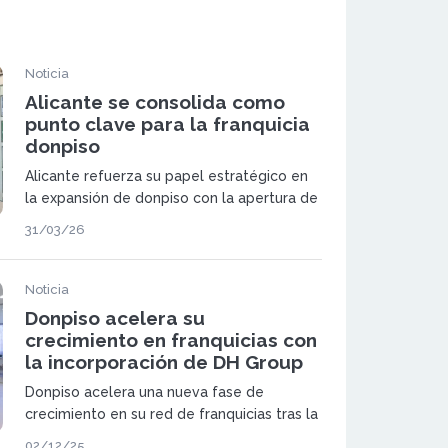
Noticia
Alicante se consolida como
punto clave para la franquicia
donpiso
Alicante refuerza su papel estratégico en
la expansión de donpiso con la apertura de
una nueva oficina en pleno centro urbano.
31/03/26
Noticia
Donpiso acelera su
crecimiento en franquicias con
la incorporación de DH Group
Donpiso acelera una nueva fase de
crecimiento en su red de franquicias tras la
incorporación estratégica de DH Group a su
02/12/25