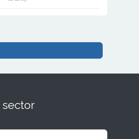
capital. La operación sitúa a la compañía en
una posición reforzada para expandir su
modelo de negocio en España.
 sector