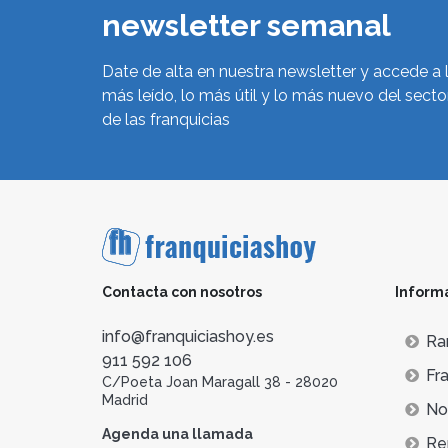
newsletter semanal
Date de alta en nuestra newsletter y accede a 
más leído, lo más útil y lo más nuevo del secto
de las franquicias
Contacta con nosotros
Inform
info@franquiciashoy.es
Ra
911 592 106
Fra
C/Poeta Joan Maragall 38 - 28020
Madrid
Not
Agenda una llamada
Re