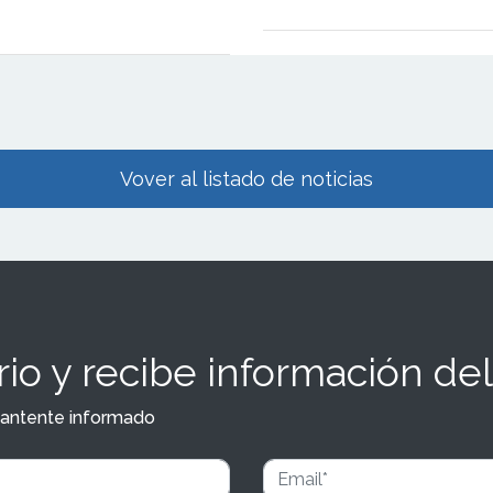
n mediante 19 nuevas
 El modelo mixto que combina
ias y franquiciadas refuerza su
ento en un mercado
Vover al listado de noticias
io y recibe información del
y mantente informado