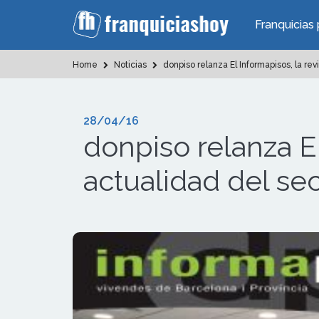
Franquicias 
Home
Noticias
donpiso relanza El Informapisos, la revi
28/04/16
donpiso relanza El
actualidad del sec