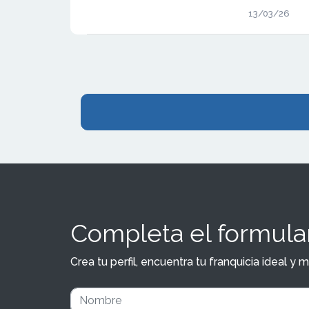
su expansió
13/03/26
franquicias.
oficinas prop
posicionami
inmobiliario.
Completa el formular
Crea tu perfil, encuentra tu franquicia ideal 