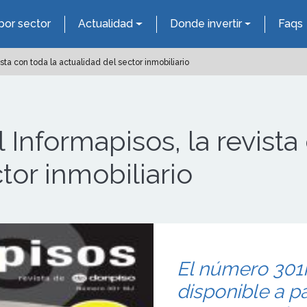
por sector
Actualidad
Donde invertir
Faqs
sta con toda la actualidad del sector inmobiliario
 Informapisos, la revista
tor inmobiliario
El número 301M
disponible a pa