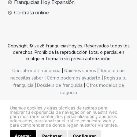
Franquicias Hoy Expansión
Contrata online
Copyright © 2026 FranquiciasHoy.es. Reservados todos los
derechos. Prohibida la reproducción total o parcial en
cualquier formato sin previa autorización.
|
|
Consultor de franquicia
Quienes somos
Todo lo que
|
|
necesitas saber
Cómo podemos ayudarte
Registra tu
|
|
franquicia
Dossiers de franquicia
Otros modelos de
negocio
desarrollo web dinamiq
Usamos cookies y otras técnicas de rastreo para
mejorar tu experiencia de navegación en nuestra web,
para mostrarte contenidos personalizados y anuncios
adecuados, para analizar el tráfico en nuestra web y
@franquiciashoy.es |
Aviso legal
|
Política de cookies
|
Política de privacidad
para comprender de donde llegan nuestros visitantes.
Aceptar
Rechazar
Configurar