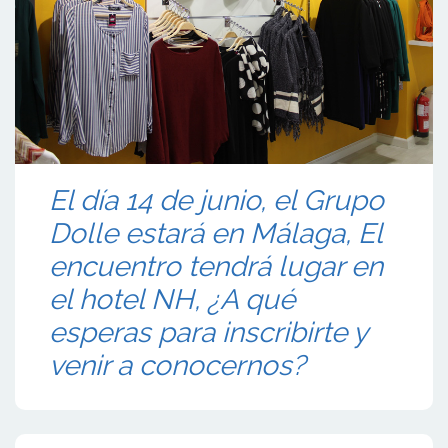
El día 14 de junio, el Grupo
Dolle estará en Málaga, El
encuentro tendrá lugar en
el hotel NH, ¿A qué
esperas para inscribirte y
venir a conocernos?