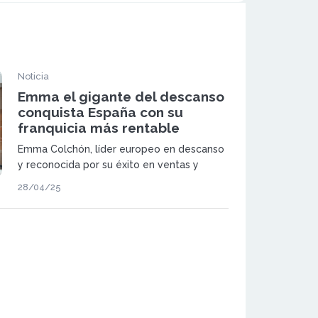
Noticia
Emma el gigante del descanso
conquista España con su
franquicia más rentable
Emma Colchón, líder europeo en descanso
y reconocida por su éxito en ventas y
premios internacionales, anuncia su
28/04/25
desembarco en España en colaboración
con Tormo Franquicias Consulting.