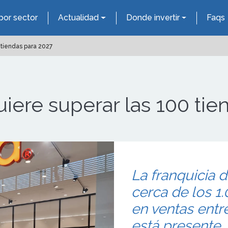
por sector
Actualidad
Donde invertir
Faqs
tiendas para 2027
ere superar las 100 tie
La franquicia 
cerca de los 1
en ventas entr
está presente,