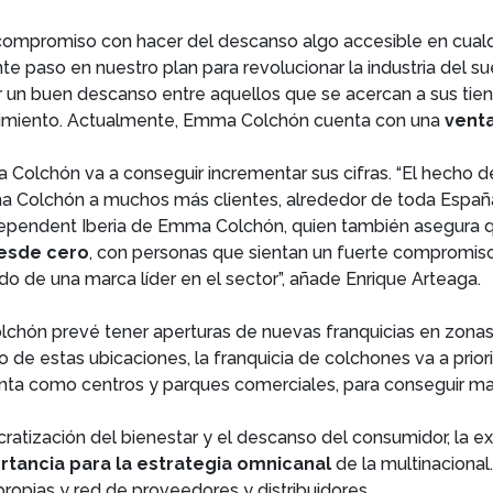
mpromiso con hacer del descanso algo accesible en cualqu
te paso en nuestro plan para revolucionar la industria del s
un buen descanso entre aquellos que se acercan a sus tien
ecimiento. Actualmente, Emma Colchón cuenta con una
venta
a Colchón va a conseguir incrementar sus cifras. “El hecho 
a Colchón a muchos más clientes, alrededor de toda España,
ndependent Iberia de Emma Colchón, quien también asegura 
desde cero
, con personas que sientan un fuerte compromis
aldo de una marca líder en el sector”, añade Enrique Arteaga.
lchón prevé tener aperturas de nuevas franquicias en zon
ro de estas ubicaciones, la franquicia de colchones va a prio
ta como centros y parques comerciales, para conseguir maxi
ratización del bienestar y el descanso del consumidor, la 
rtancia para la estrategia omnicanal
de la multinacional
propias y red de proveedores y distribuidores.