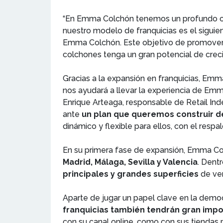
“En Emma Colchón tenemos un profundo co
nuestro modelo de franquicias es el siguien
Emma Colchón. Este objetivo de promover 
colchones tenga un gran potencial de cr
Gracias a la expansión en franquicias, Emm
nos ayudará a llevar la experiencia de Emm
Enrique Arteaga, responsable de Retail I
ante
un plan que queremos construir 
dinámico y flexible para ellos, con el resp
En su primera fase de expansión, Emma Co
Madrid, Málaga, Sevilla y Valencia
. Dent
principales y grandes superficies
de ven
Aparte de jugar un papel clave en la democ
franquicias también tendrán gran impo
con su canal online, como con sus tiendas 