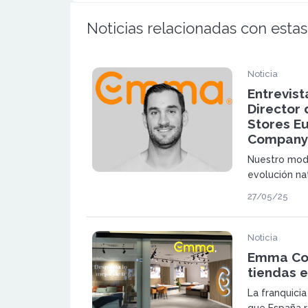
Noticias relacionadas con estas
Noticia
Entrevist
Director
Stores E
Company
Nuestro mode
evolución na
éxito
27/05/25
Noticia
Emma Col
tiendas 
La franquici
que España r