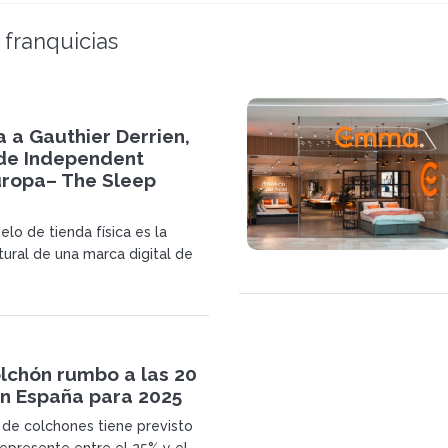
 franquicias
a a Gauthier Derrien,
 de Independent
uropa– The Sleep
lo de tienda física es la
tural de una marca digital de
chón rumbo a las 20
en España para 2025
a de colchones tiene previsto
epresente entre el 25% y el