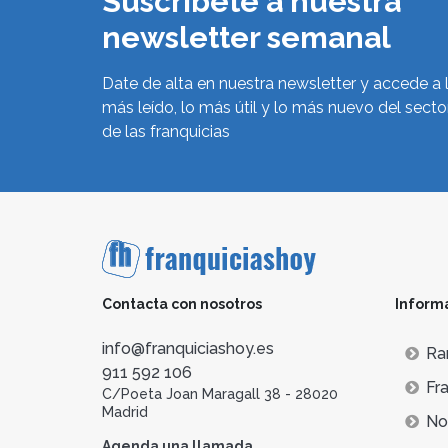
Suscríbete a nuestra
newsletter semanal
Date de alta en nuestra newsletter y accede a 
más leído, lo más útil y lo más nuevo del secto
de las franquicias
Contacta con nosotros
Inform
info@franquiciashoy.es
Ra
911 592 106
Fra
C/Poeta Joan Maragall 38 - 28020
Madrid
Not
Agenda una llamada