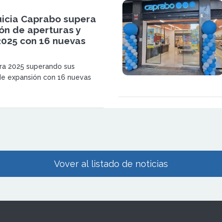
uicia Caprabo supera
ión de aperturas y
2025 con 16 nuevas
ra 2025 superando sus
de expansión con 16 nuevas
onsolidando su crecimiento en
reforzando un modelo de
o basado en proximidad,
 adaptación a las demandas del
Vover al listado de noticias