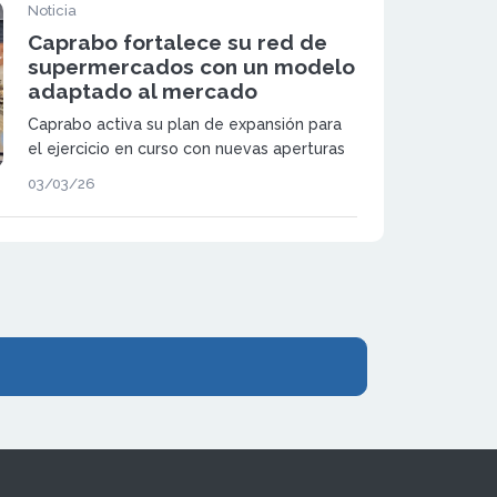
generación de la compañía y amplía la red
Noticia
de supermercados.
Caprabo fortalece su red de
supermercados con un modelo
adaptado al mercado
Caprabo activa su plan de expansión para
el ejercicio en curso con nuevas aperturas
bajo régimen de franquicia y refuerza su
03/03/26
posicionamiento en el sector de
supermercados de proximidad.