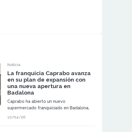
Noticia
La franquicia Caprabo avanza
en su plan de expansión con
una nueva apertura en
Badalona
Caprabo ha abierto un nuevo
supermercado franquiciado en Badalona,
un establecimiento de proximidad que
10/04/26
refuerza su presencia en la ciudad. La
tienda incorpora el modelo de nueva