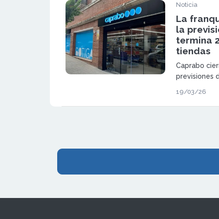
Noticia
La franq
la previs
termina 
tiendas
Caprabo cier
previsiones 
aperturas, c
19/03/26
Cataluña y 
supermercad
eficiencia y
consumidor.