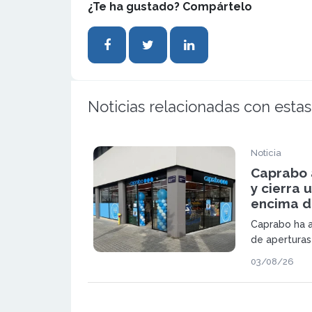
¿Te ha gustado? Compártelo
Noticias relacionadas con estas
Noticia
Caprabo 
y cierra 
encima de
Caprabo ha a
de aperturas
suma dos nue
03/08/26
Ripollet. Con
cadena alcan
primer semes