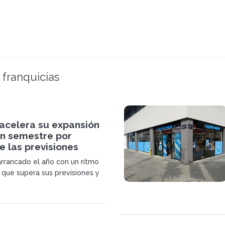
 franquicias
acelera su expansión
un semestre por
 las previsiones
rrancado el año con un ritmo
 que supera sus previsiones y
vas tiendas en Barcelona y
 estas incorporaciones, la
za ocho inauguraciones en el
tre.