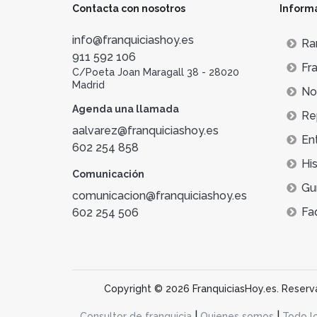
Contacta con nosotros
Inform
info@franquiciashoy.es
Ra
911 592 106
Fra
C/Poeta Joan Maragall 38 - 28020
Madrid
Not
Agenda una llamada
Re
aalvarez@franquiciashoy.es
En
602 254 858
His
Comunicación
Gu
comunicacion@franquiciashoy.es
Fa
602 254 506
Copyright © 2026 FranquiciasHoy.es. Reservad
|
|
Consultor de franquicia
Quienes somos
Todo l