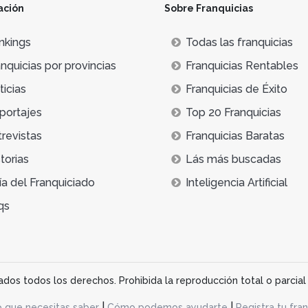
ación
Sobre Franquicias
nkings
Todas las franquicias
nquicias por provincias
Franquicias Rentables
icias
Franquicias de Éxito
portajes
Top 20 Franquicias
trevistas
Franquicias Baratas
torias
Lás más buscadas
ía del Franquiciado
Inteligencia Artificial
qs
os todos los derechos. Prohibida la reproducción total o parcial 
|
|
o que necesitas saber
Cómo podemos ayudarte
Registra tu fran