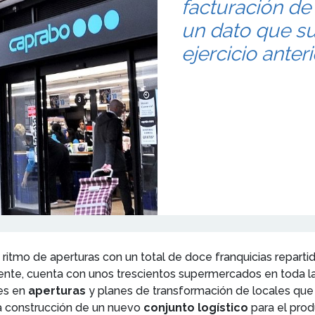
facturación de
un dato que su
ejercicio anteri
ritmo de aperturas con un total de doce franquicias repart
ente, cuenta con unos trescientos supermercados en toda l
nes en
aperturas
y planes de transformación de locales que
la construcción de un nuevo
conjunto logístico
para el prod