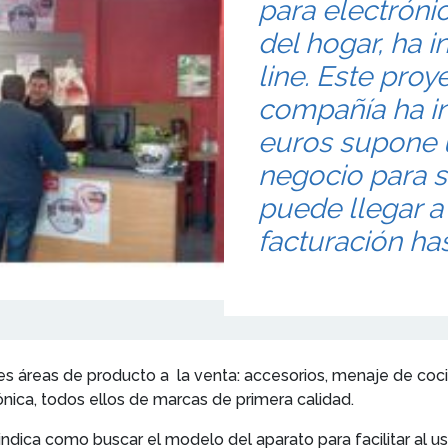
para electróni
del hogar, ha 
line. Este proy
compañía ha i
euros supone 
negocio para s
puede llegar a
facturación ha
es áreas de producto a la venta: accesorios, menaje de co
nica, todos ellos de marcas de primera calidad.
dica como buscar el modelo del aparato para facilitar al u