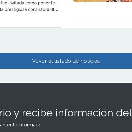
 fue invitada como ponente
 la prestigiosa consultora BLC
proyecto Fundapymes
Vover al listado de noticias
io y recibe información del
y mantente informado