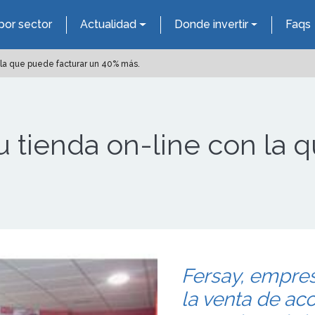
por sector
Actualidad
Donde invertir
Faqs
 la que puede facturar un 40% más.
u tienda on-line con la 
Fersay, empre
la venta de ac