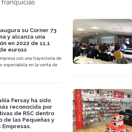
 franquicias
naugura su Corner 73
na y alcanza una
ón en 2022 de 11,1
 de euross
empresa con una trayectoria de
 especialista en la venta de
 repuestos para electrónica y
ticos del hogar anuncia la
nuevo córner en Cádiz.
ñía Fersay ha sido
más reconocida por
ativas de RSC dentro
o de las Pequeñas y
 Empresas.