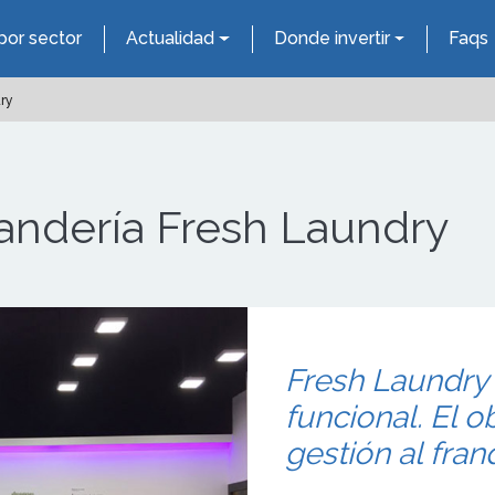
por sector
Actualidad
Donde invertir
Faqs
ry
andería Fresh Laundry
Fresh Laundry
funcional. El ob
gestión al fran