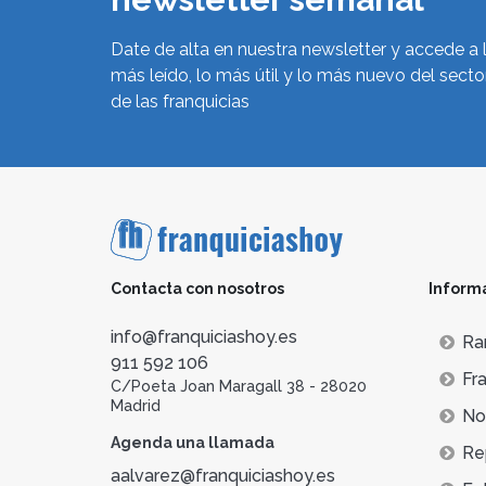
Date de alta en nuestra newsletter y accede a 
más leído, lo más útil y lo más nuevo del secto
de las franquicias
Contacta con nosotros
Inform
info@franquiciashoy.es
Ra
911 592 106
Fra
C/Poeta Joan Maragall 38 - 28020
Madrid
Not
Agenda una llamada
Re
aalvarez@franquiciashoy.es