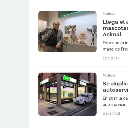
Noticia
Llega el
mascotas
Animal
Esta nueva i
mano de Fres
consolidada 
12/12/18
de la lavande
Noticia
Se duplic
autoserv
En 2017 la c
autoservicio
de 1,8 millo
03/10/18