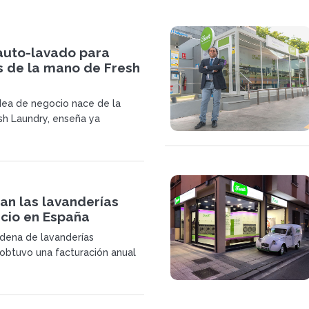
 auto-lavado para
 de la mano de Fresh
dea de negocio nace de la
h Laundry, enseña ya
en nuestro país en el sector
ría y autoservicio
an las lavanderías
icio en España
adena de lavanderías
 obtuvo una facturación anual
nes de euros