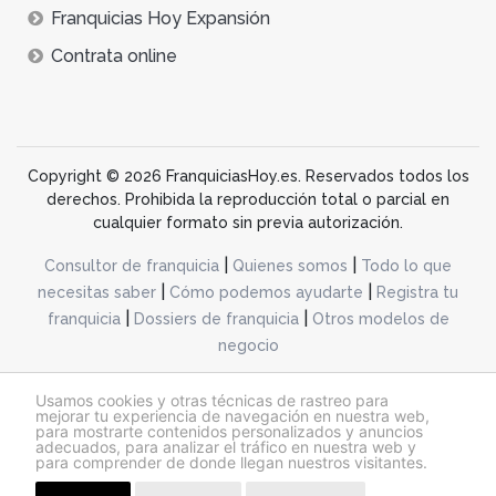
Franquicias Hoy Expansión
Contrata online
Copyright © 2026 FranquiciasHoy.es. Reservados todos los
derechos. Prohibida la reproducción total o parcial en
cualquier formato sin previa autorización.
|
|
Consultor de franquicia
Quienes somos
Todo lo que
|
|
necesitas saber
Cómo podemos ayudarte
Registra tu
|
|
franquicia
Dossiers de franquicia
Otros modelos de
negocio
desarrollo web dinamiq
Usamos cookies y otras técnicas de rastreo para
mejorar tu experiencia de navegación en nuestra web,
para mostrarte contenidos personalizados y anuncios
adecuados, para analizar el tráfico en nuestra web y
@franquiciashoy.es |
Aviso legal
|
Política de cookies
|
Política de privacidad
para comprender de donde llegan nuestros visitantes.