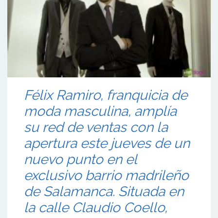
Félix Ramiro, franquicia de
moda masculina, amplía
su red de ventas con la
apertura este jueves de un
nuevo punto en el
exclusivo barrio madrileño
de Salamanca. Situada en
la calle Claudio Coello,