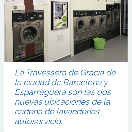
La Travessera de Gràcia de
la ciudad de Barcelona y
Esparreguera son las dos
nuevas ubicaciones de la
cadena de lavanderías
autoservicio.