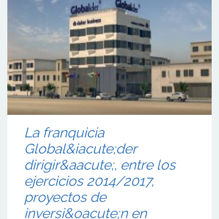
La franquicia
Global&iacute;der
dirigir&aacute;, entre los
ejercicios 2014/2017,
proyectos de
inversi&oacute;n en