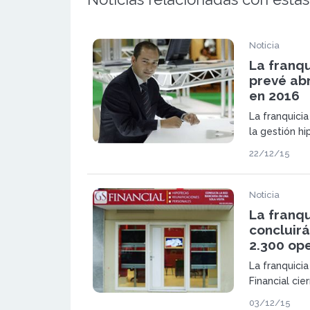
Noticia
La franqu
prevé abr
en 2016
La franquicia
la gestión hi
empresas, pr
22/12/15
4.000 opera
Noticia
La franqu
concluirá
2.300 op
La franquicia
Financial ci
operaciones 
03/12/15