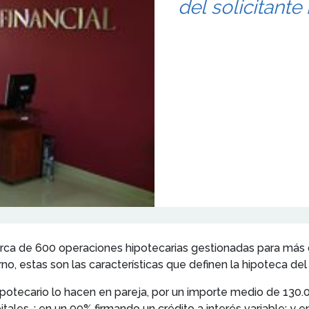
del solicitant
erca de 600 operaciones hipotecarias gestionadas para más d
, estas son las características que definen la hipoteca de
ipotecario lo hacen en pareja, por un importe medio de 130.0
itales-; en un 90% firmando un crédito a interés variable; 