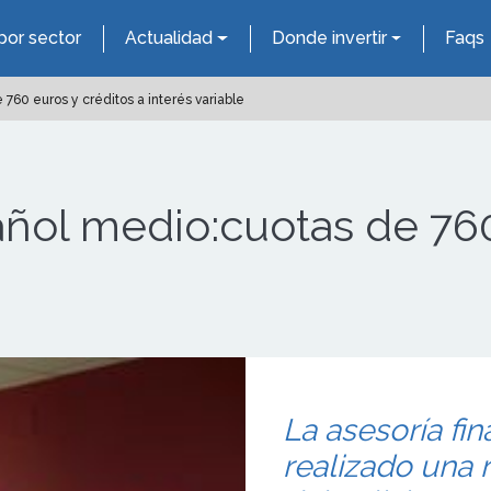
por sector
Actualidad
Donde invertir
Faqs
760 euros y créditos a interés variable
ñol medio:cuotas de 760
La asesoría fin
realizado una 