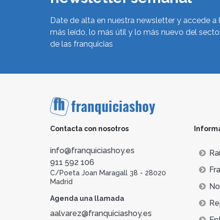
Date de alta en nuestra newsletter y accede a 
más leído, lo más útil y lo más nuevo del secto
de las franquicias
Contacta con nosotros
Inform
info@franquiciashoy.es
Ra
911 592 106
Fra
C/Poeta Joan Maragall 38 - 28020
Madrid
Not
Agenda una llamada
Re
aalvarez@franquiciashoy.es
En