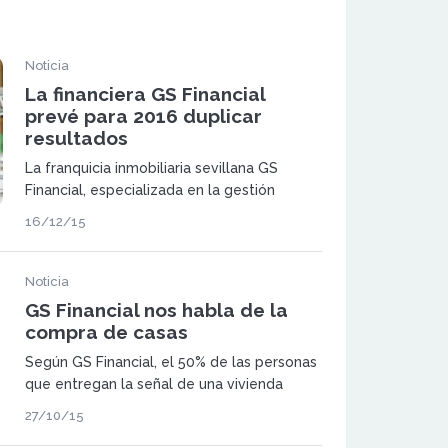
Noticia
La financiera GS Financial
prevé para 2016 duplicar
resultados
La franquicia inmobiliaria sevillana GS
Financial, especializada en la gestión
hipotecaria y financiación para empresas,
16/12/15
concluye el ejercicio 2015 habiendo
duplicado su facturación y número de
operaciones financieras realizadas.
Noticia
GS Financial nos habla de la
compra de casas
Según GS Financial, el 50% de las personas
que entregan la señal de una vivienda
tienen dificultades para obtener
27/10/15
financiación