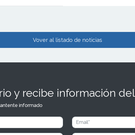
es de euros, un 50% más que
or.
Vover al listado de noticias
io y recibe información del
y mantente informado