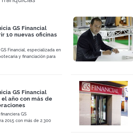
icia GS Financial
ir 10 nuevas oficinas
 GS Financial, especializada en
potecaria y financiación para
evé realizar en 2016 más de
ciones.
icia GS Financial
 el año con más de
eraciones
 financiera GS
erra 2015 con más de 2.300
gestionadas, por un valor total