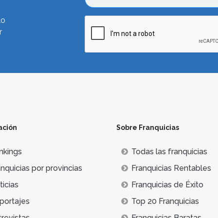
lo
r
ación
Sobre Franquicias
nkings
Todas las franquicias
nquicias por provincias
Franquicias Rentables
icias
Franquicias de Éxito
portajes
Top 20 Franquicias
trevistas
Franquicias Baratas