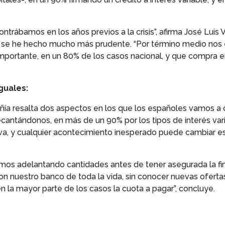
ntrábamos en los años previos a la crisis”, afirma José Luis Ve
or se he hecho mucho más prudente. “Por término medio n
 importante, en un 80% de los casos nacional, y que compra e
guales:
añía resalta dos aspectos en los que los españoles vamos a 
cantándonos, en más de un 90% por los tipos de interés vari
va, y cualquier acontecimiento inesperado puede cambiar e
imos adelantando cantidades antes de tener asegurada la fina
con nuestro banco de toda la vida, sin conocer nuevas ofert
n la mayor parte de los casos la cuota a pagar”, concluye.