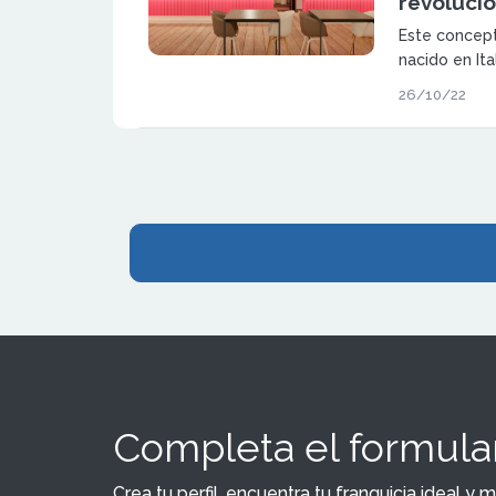
revolucio
Este concept
nacido en Ita
su nuevo conc
26/10/22
Completa el formular
Crea tu perfil, encuentra tu franquicia ideal 