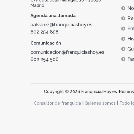
Madrid
Not
Agenda una llamada
Re
aalvarez@franquiciashoy.es
En
602 254 858
His
Comunicación
Gu
comunicacion@franquiciashoy.es
Fa
602 254 506
Copyright © 2026 FranquiciasHoy.es. Reservad
|
|
Consultor de franquicia
Quienes somos
Todo l