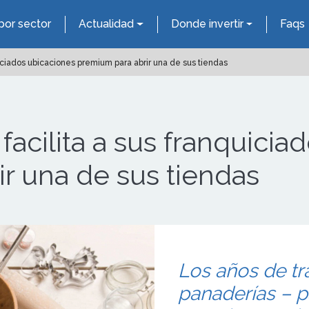
por sector
Actualidad
Donde invertir
Faqs
uiciados ubicaciones premium para abrir una de sus tiendas
 facilita a sus franquici
r una de sus tiendas
Los años de tra
panaderías – p