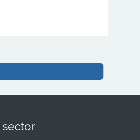
 sector