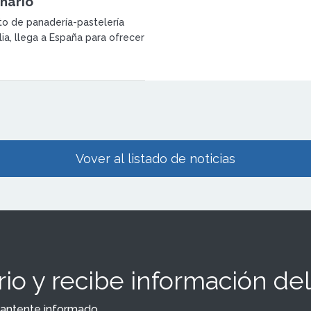
nario
o de panadería-pastelería
lia, llega a España para ofrecer
epto a la clientela local.
Vover al listado de noticias
io y recibe información del
y mantente informado