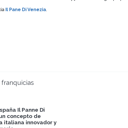
cia
Il Pane Di Venezia
.
 franquicias
spaña Il Panne Di
 un concepto de
a italiana innovador y