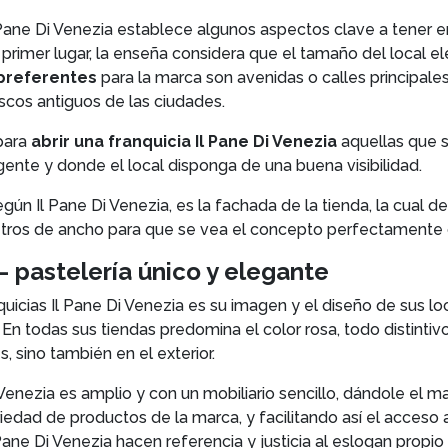
l Pane Di Venezia establece algunos aspectos clave a tener e
n primer lugar, la enseña considera que el tamaño del local 
preferentes
para la marca son avenidas o calles principales
scos antiguos de las ciudades.
para
abrir una franquicia Il Pane Di Venezia
aquellas que s
gente y donde el local disponga de una buena visibilidad.
egún Il Pane Di Venezia, es la fachada de la tienda, la cual d
tros de ancho para que se vea el concepto perfectamente 
 pastelería único y elegante
nquicias Il Pane Di Venezia es su imagen y el diseño de sus 
a. En todas sus tiendas predomina el color rosa, todo distinti
es, sino también en el exterior.
Di Venezia es amplio y con un mobiliario sencillo, dándole el
edad de productos de la marca, y facilitando así el acceso a
ane Di Venezia hacen referencia y justicia al eslogan propio