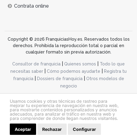
Contrata online
Copyright © 2026 FranquiciasHoy.es. Reservados todos los
derechos. Prohibida la reproducción total o parcial en
cualquier formato sin previa autorización.
|
|
Consultor de franquicia
Quienes somos
Todo lo que
|
|
necesitas saber
Cómo podemos ayudarte
Registra tu
|
|
franquicia
Dossiers de franquicia
Otros modelos de
negocio
desarrollo web dinamiq
Usamos cookies y otras técnicas de rastreo para
mejorar tu experiencia de navegación en nuestra web,
para mostrarte contenidos personalizados y anuncios
adecuados, para analizar el tráfico en nuestra web y
@franquiciashoy.es |
Aviso legal
|
Política de cookies
|
Política de privacidad
para comprender de donde llegan nuestros visitantes.
Aceptar
Rechazar
Configurar