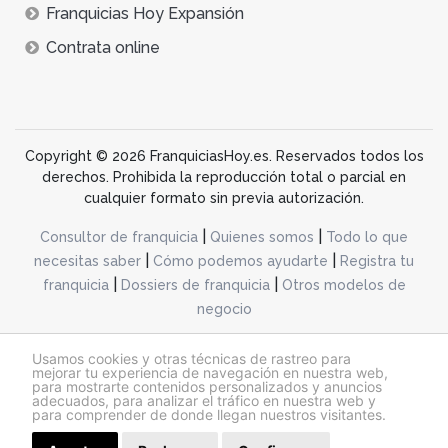
Franquicias Hoy Expansión
Contrata online
Copyright © 2026 FranquiciasHoy.es. Reservados todos los
derechos. Prohibida la reproducción total o parcial en
cualquier formato sin previa autorización.
|
|
Consultor de franquicia
Quienes somos
Todo lo que
|
|
necesitas saber
Cómo podemos ayudarte
Registra tu
|
|
franquicia
Dossiers de franquicia
Otros modelos de
negocio
desarrollo web dinamiq
Usamos cookies y otras técnicas de rastreo para
mejorar tu experiencia de navegación en nuestra web,
para mostrarte contenidos personalizados y anuncios
adecuados, para analizar el tráfico en nuestra web y
@franquiciashoy.es |
Aviso legal
|
Política de cookies
|
Política de privacidad
para comprender de donde llegan nuestros visitantes.