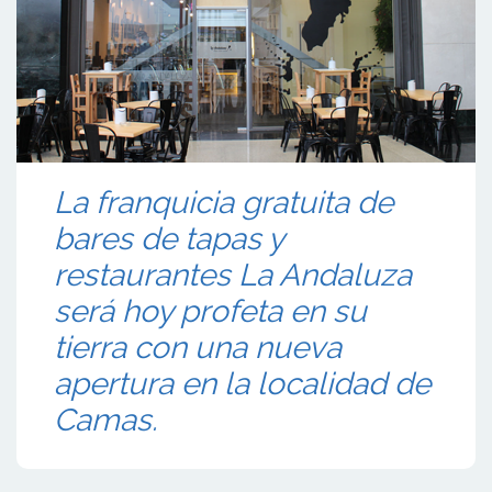
La franquicia gratuita de
bares de tapas y
restaurantes La Andaluza
será hoy profeta en su
tierra con una nueva
apertura en la localidad de
Camas.