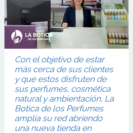
Con el objetivo de estar
más cerca de sus clientes
y que estos disfruten de
sus perfumes, cosmética
natural y ambientación, La
Botica de los Perfumes
amplía su red abriendo
una nueva tienda en