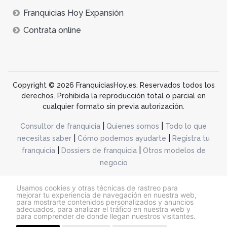
Franquicias Hoy Expansión
Contrata online
Copyright © 2026 FranquiciasHoy.es. Reservados todos los
derechos. Prohibida la reproducción total o parcial en
cualquier formato sin previa autorización.
|
|
Consultor de franquicia
Quienes somos
Todo lo que
|
|
necesitas saber
Cómo podemos ayudarte
Registra tu
|
|
franquicia
Dossiers de franquicia
Otros modelos de
negocio
desarrollo web dinamiq
Usamos cookies y otras técnicas de rastreo para
mejorar tu experiencia de navegación en nuestra web,
para mostrarte contenidos personalizados y anuncios
adecuados, para analizar el tráfico en nuestra web y
@franquiciashoy.es |
Aviso legal
|
Política de cookies
|
Política de privacidad
para comprender de donde llegan nuestros visitantes.