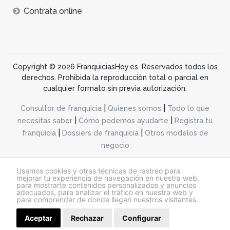
Contrata online
Copyright © 2026 FranquiciasHoy.es. Reservados todos los
derechos. Prohibida la reproducción total o parcial en
cualquier formato sin previa autorización.
|
|
Consultor de franquicia
Quienes somos
Todo lo que
|
|
necesitas saber
Cómo podemos ayudarte
Registra tu
|
|
franquicia
Dossiers de franquicia
Otros modelos de
negocio
desarrollo web dinamiq
Usamos cookies y otras técnicas de rastreo para
mejorar tu experiencia de navegación en nuestra web,
para mostrarte contenidos personalizados y anuncios
adecuados, para analizar el tráfico en nuestra web y
@franquiciashoy.es |
Aviso legal
|
Política de cookies
|
Política de privacidad
para comprender de donde llegan nuestros visitantes.
Aceptar
Rechazar
Configurar