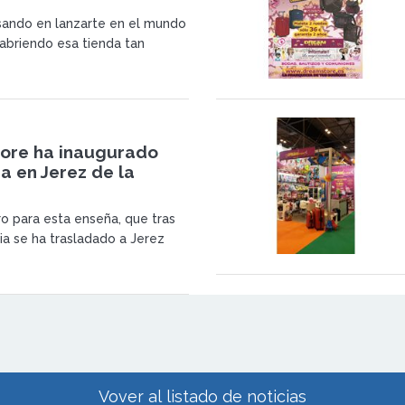
sando en lanzarte en el mundo
 abriendo esa tienda tan
a es tu oportunidad.
ore ha inaugurado
a en Jerez de la
ro para esta enseña, que tras
ia se ha trasladado a Jerez
 esté listo para la
 el miércoles 29.
Vover al listado de noticias