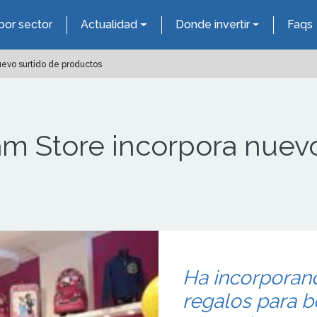
por sector
Actualidad
Donde invertir
Faqs
uevo surtido de productos
am Store incorpora nuevo
Ha incorporand
regalos para b