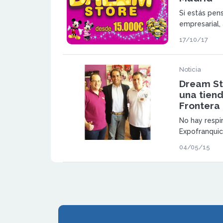
Si estás pen
empresarial,
deseada, ést
17/10/17
Noticia
Dream St
una tiend
Frontera
No hay respi
Expofranquic
para que todo
04/05/15
inauguración