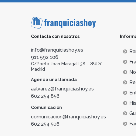
Contacta con nosotros
Inform
info@franquiciashoy.es
Ra
911 592 106
Fra
C/Poeta Joan Maragall 38 - 28020
Madrid
Not
Agenda una llamada
Re
aalvarez@franquiciashoy.es
En
602 254 858
His
Comunicación
Gu
comunicacion@franquiciashoy.es
Fa
602 254 506