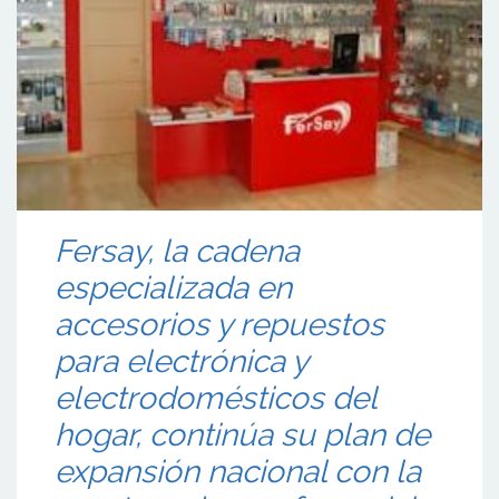
Fersay, la cadena
especializada en
accesorios y repuestos
para electrónica y
electrodomésticos del
hogar, continúa su plan de
expansión nacional con la