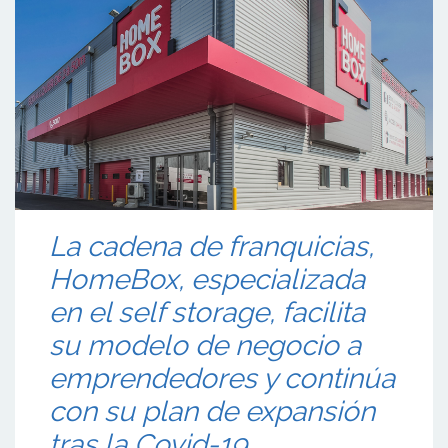
La cadena de franquicias,
HomeBox, especializada
en el self storage, facilita
su modelo de negocio a
emprendedores y continúa
con su plan de expansión
tras la Covid-19.