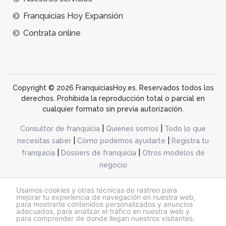
Franquicias Hoy Expansión
Contrata online
Copyright © 2026 FranquiciasHoy.es. Reservados todos los
derechos. Prohibida la reproducción total o parcial en
cualquier formato sin previa autorización.
|
|
Consultor de franquicia
Quienes somos
Todo lo que
|
|
necesitas saber
Cómo podemos ayudarte
Registra tu
|
|
franquicia
Dossiers de franquicia
Otros modelos de
negocio
desarrollo web dinamiq
Usamos cookies y otras técnicas de rastreo para
mejorar tu experiencia de navegación en nuestra web,
para mostrarte contenidos personalizados y anuncios
adecuados, para analizar el tráfico en nuestra web y
@franquiciashoy.es |
Aviso legal
|
Política de cookies
|
Política de privacidad
para comprender de donde llegan nuestros visitantes.