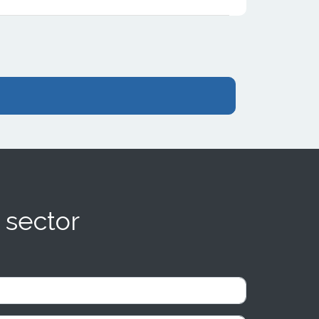
marcas y espera 35 nuevas aperturas en
2025
 sector