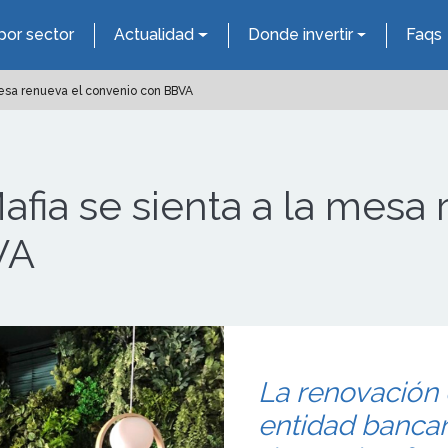
por sector
Actualidad
Donde invertir
Faqs
 mesa renueva el convenio con BBVA
afia se sienta a la mesa 
VA
La renovación 
entidad bancar