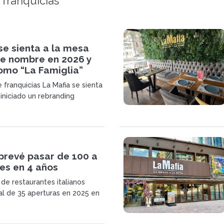
 franquicias
se sienta a la mesa
e nombre en 2026 y
omo “La Famiglia”
 franquicias La Mafia se sienta
iniciado un rebranding
s 25 años de trayectoria y
arse La Famiglia se sienta a la
prevé pasar de 100 a
es en 4 años
 de restaurantes italianos
al de 35 aperturas en 2025 en
estratégicas como parte de su
gico