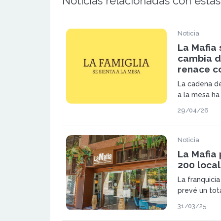
Noticias relacionadas con estas
Noticia
La Mafia 
cambia d
renace c
La cadena de
a la mesa ha 
histórico tra
29/04/26
pasará a llam
mesa.
Noticia
La Mafia 
200 local
La franquicia
prevé un tot
ubicaciones 
31/03/25
plan estraté