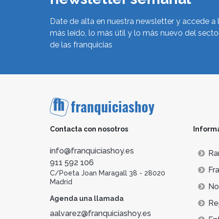
Date de alta en nuestra newsletter y accede a 
más leído, lo más útil y lo más nuevo del secto
de las franquicias
Contacta con nosotros
Inform
info@franquiciashoy.es
Ra
911 592 106
Fra
C/Poeta Joan Maragall 38 - 28020
Madrid
Not
Agenda una llamada
Re
aalvarez@franquiciashoy.es