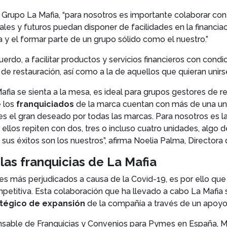
 Grupo La Mafia, “para nosotros es importante colaborar co
es y futuros puedan disponer de facilidades en la financia
 y el formar parte de un grupo sólido como el nuestro.”
do, a facilitar productos y servicios financieros con condi
de restauración, así como a la de aquellos que quieran unir
fia se sienta a la mesa, es ideal para grupos gestores de r
e los
franquiciados
de la marca cuentan con más de una uni
” es el gran deseado por todas las marcas. Para nosotros es 
llos repiten con dos, tres o incluso cuatro unidades, algo 
 sus éxitos son los nuestros”, afirma Noelia Palma, Director
las franquicias de La Mafia
es más perjudicados a causa de la Covid-19, es por ello qu
mpetitiva. Esta colaboración que ha llevado a cabo La Mafi
atégico de expansión
de la compañía a través de un apoyo 
ponsable de Franquicias y Convenios para Pymes en España,