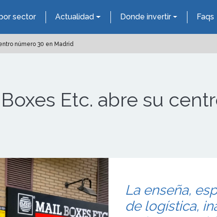
por sector
Actualidad
Donde invertir
Faqs
 centro número 30 en Madrid
l Boxes Etc. abre su cen
La enseña, esp
de logística, 