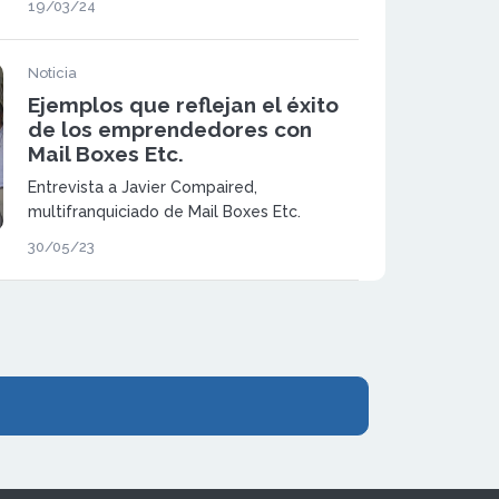
19/03/24
mercantil, contable, fiscal y laboral,
esenciales para el desarrollo y la expansión
de sus negocios.
Noticia
Ejemplos que reflejan el éxito
de los emprendedores con
Mail Boxes Etc.
Entrevista a Javier Compaired,
multifranquiciado de Mail Boxes Etc.
30/05/23