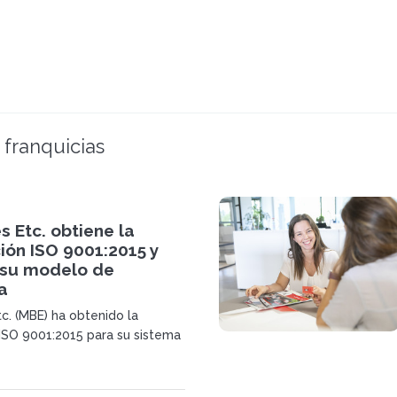
 franquicias
s Etc. obtiene la
ción ISO 9001:2015 y
 su modelo de
a
c. (MBE) ha obtenido la
n ISO 9001:2015 para su sistema
n la central de España y
orzando la solidez de su
izativo y su posicionamiento