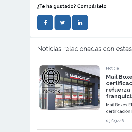
¿Te ha gustado? Compártelo
Noticias relacionadas con estas
Noticia
Mail Boxe
certifica
refuerza
franquici
Mail Boxes Et
certificació
de gestión e
03/03/26
Portugal, ref
modelo organ