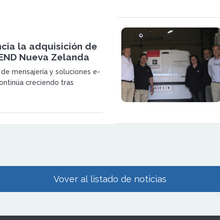
ctor de las franquicias.
cia la adquisición de
END Nueva Zelanda
de mensajería y soluciones e-
ntinúa creciendo tras
ed minorista neozelandesa
a en gestión de diversos
 sector.
Vover al listado de noticias