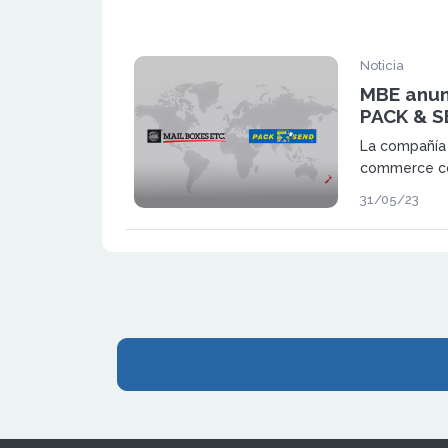
dentro del se
Noticia
MBE anun
PACK & S
La compañía 
commerce co
comprar la r
31/05/23
especializad
servicios del