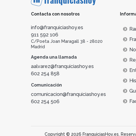
Contacta con nosotros
Inform
info@franquiciashoy.es
Ra
911 592 106
Fra
C/Poeta Joan Maragall 38 - 28020
Madrid
Not
Agenda una llamada
Re
aalvarez@franquiciashoy.es
En
602 254 858
His
Comunicación
Gu
comunicacion@franquiciashoy.es
Fa
602 254 506
Copyright © 2026 FranquiciasHoy.es. Reservad