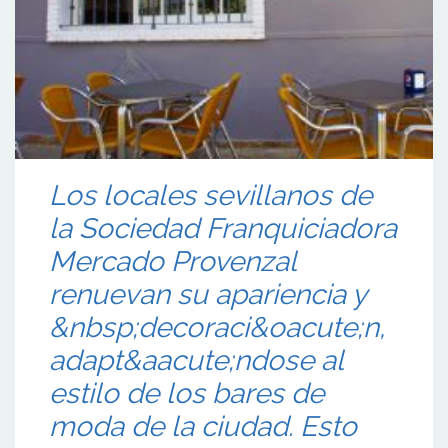
Los locales sevillanos de
la Sociedad Franquiciadora
Mercado Provenzal
renuevan su apariencia y
&nbsp;decoraci&oacute;n,
adapt&aacute;ndose al
estilo de los bares de
moda de la ciudad. Esto