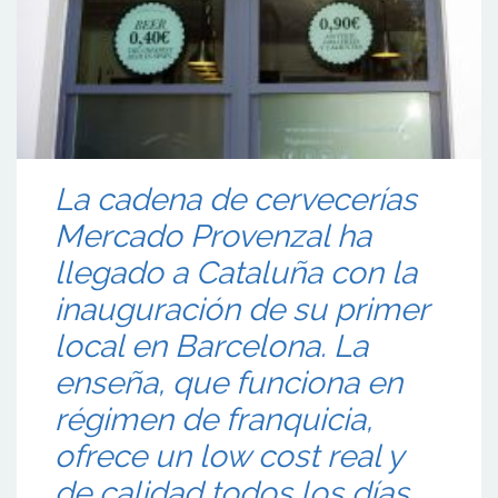
La cadena de cervecerías
Mercado Provenzal ha
llegado a Cataluña con la
inauguración de su primer
local en Barcelona. La
enseña, que funciona en
régimen de franquicia,
ofrece un low cost real y
de calidad todos los días