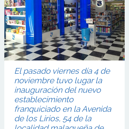
El pasado viernes día 4 de
noviembre tuvo lugar la
inauguración del nuevo
establecimiento
franquiciado en la Avenida
de los Lirios, 54 de la
localidad malagueña de