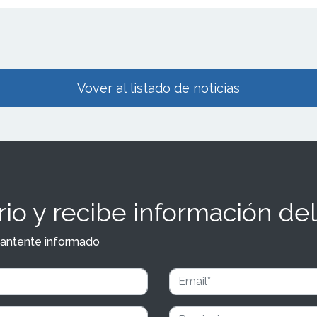
to de su nueva
ute;n para dispositivos
les.&nbsp;</p>
Vover al listado de noticias
io y recibe información del
y mantente informado