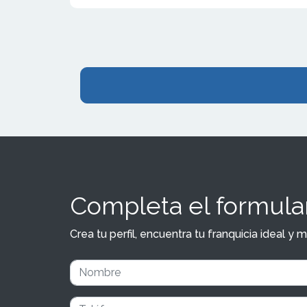
el lanzamien
aplicaci&oac
m&oacute;vi
Completa el formular
Crea tu perfil, encuentra tu franquicia ideal 