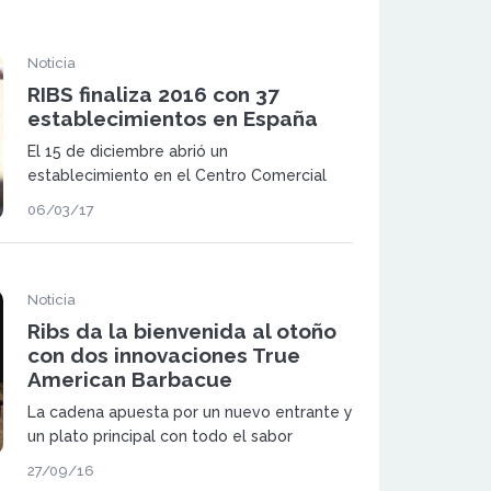
Noticia
RIBS finaliza 2016 con 37
establecimientos en España
El 15 de diciembre abrió un
establecimiento en el Centro Comercial
Planetocio de Villalba, y el 30 de diciembre
06/03/17
abrirá otro en el Carrefour de Móstoles.
Noticia
Ribs da la bienvenida al otoño
con dos innovaciones True
American Barbacue
La cadena apuesta por un nuevo entrante y
un plato principal con todo el sabor
americano, que refuerzan la auténtica
27/09/16
experiencia True American Barbecue