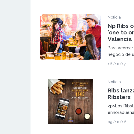
Noticia
Np Ribs 
'one to o
Valencia
Para acercar
negocio de u
rentables y 
16/10/17
crecimiento 
encuentros t
viernes 20 d
Noticia
Ribs lanz
Ribsters
<p>Los Ribst
enhorabuena,
de restaurac
05/10/16
inspirada en 
tradici&oacu