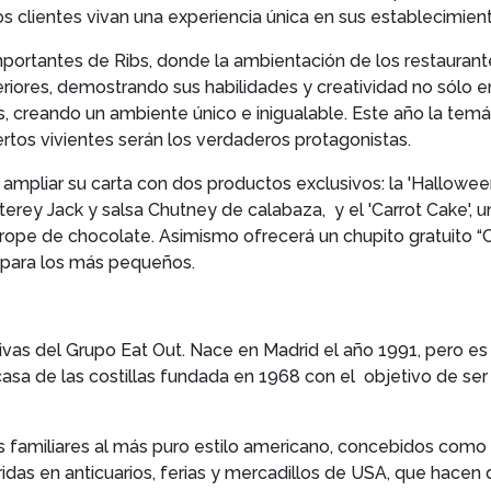
os clientes vivan una experiencia única en sus establecimien
portantes de Ribs, donde la ambientación de los restaurante
riores, demostrando sus habilidades y creatividad no sólo e
 creando un ambiente único e inigualable. Este año la temá
rtos vivientes serán los verdaderos protagonistas.
 ampliar su carta con dos productos exclusivos: la 'Hallow
rey Jack y salsa Chutney de calabaza, y el 'Carrot Cake', 
ope de chocolate. Asimismo ofrecerá un chupito gratuito “Co
o para los más pequeños.
vas del Grupo Eat Out. Nace en Madrid el año 1991, pero es h
casa de las costillas fundada en 1968 con el objetivo de se
s familiares al más puro estilo americano, concebidos como 
das en anticuarios, ferias y mercadillos de USA, que hacen q