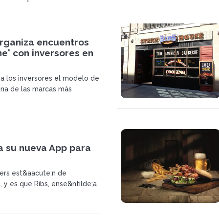
organiza encuentros
ne' con inversores en
 a los inversores el modelo de
na de las marcas más
con mayor potencial de
del grupo Eat Out. Los
endrán lugar el jueves 19 y
e octubre
a su nueva App para
ers est&aacute;n de
 y es que Ribs, ense&ntilde;a
i&oacute;n del Grupo Eat Out
la esencia de la cocina y
te;n americana, ha anunciado