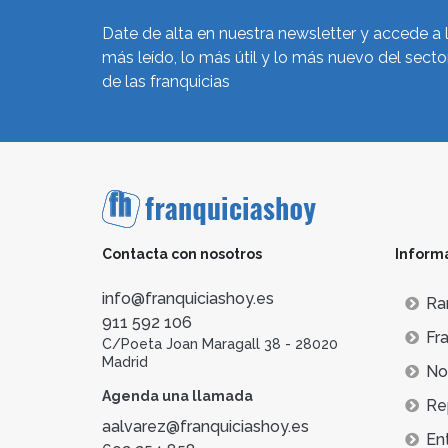
Date de alta en nuestra newsletter y accede a 
más leído, lo más útil y lo más nuevo del secto
de las franquicias
Contacta con nosotros
Inform
info@franquiciashoy.es
Ra
911 592 106
Fra
C/Poeta Joan Maragall 38 - 28020
Madrid
Not
Agenda una llamada
Re
aalvarez@franquiciashoy.es
En