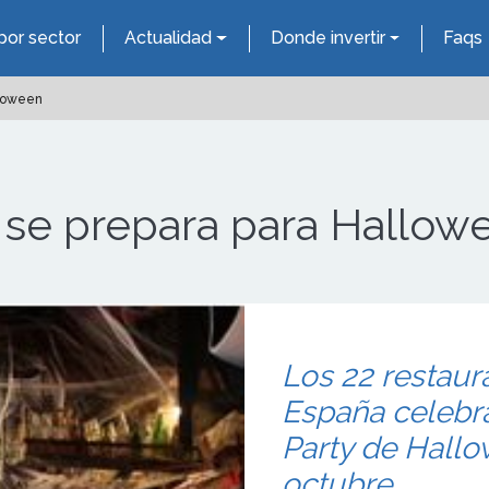
por sector
Actualidad
Donde invertir
Faqs
lloween
s se prepara para Hallow
Los 22 restaur
España celebra
Party de Hallo
octubre