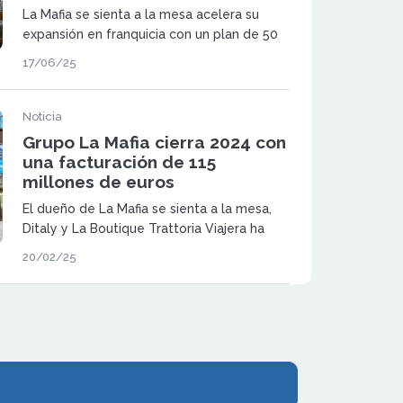
La Mafia se sienta a la mesa acelera su
expansión en franquicia con un plan de 50
millones para duplicar locales, facturación
17/06/25
y empleo hasta 2028
Noticia
Grupo La Mafia cierra 2024 con
una facturación de 115
millones de euros
El dueño de La Mafia se sienta a la mesa,
Ditaly y La Boutique Trattoria Viajera ha
incrementado las ventas en sus tres
20/02/25
marcas y espera 35 nuevas aperturas en
2025