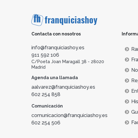
Contacta con nosotros
Inform
info@franquiciashoy.es
Ra
911 592 106
Fra
C/Poeta Joan Maragall 38 - 28020
Madrid
Not
Agenda una llamada
Re
aalvarez@franquiciashoy.es
En
602 254 858
His
Comunicación
Gu
comunicacion@franquiciashoy.es
Fa
602 254 506