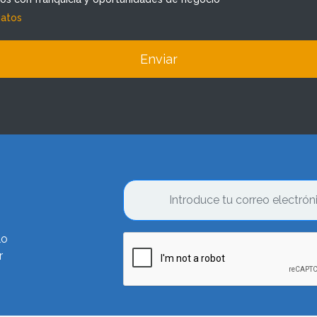
datos
Enviar
lo
r