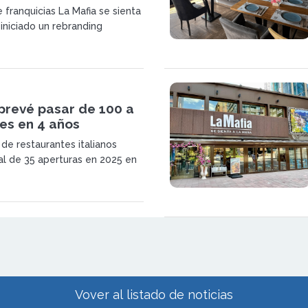
 franquicias La Mafia se sienta
iniciado un rebranding
s 25 años de trayectoria y
arse La Famiglia se sienta a la
prevé pasar de 100 a
es en 4 años
 de restaurantes italianos
al de 35 aperturas en 2025 en
estratégicas como parte de su
gico
Vover al listado de noticias