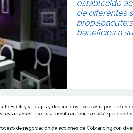
establecido a
de diferentes s
prop&oacute;si
beneficios a su
rjeta Fidelity ventajas y descuentos exclusivos por pertenece
us restaurantes, que se acumula en “euros mafia” que puede
proceso de negociación de acciones de Cobranding con dive