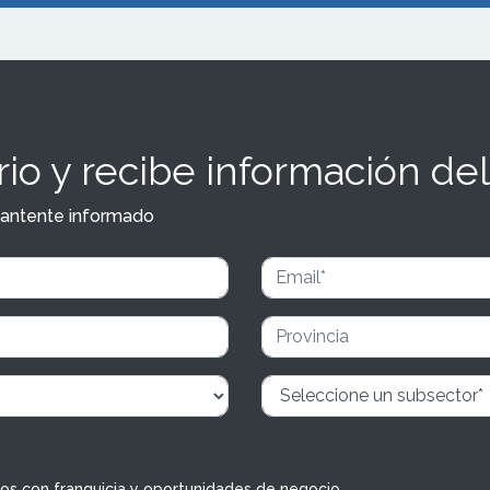
io y recibe información del
y mantente informado
dos con franquicia y oportunidades de negocio