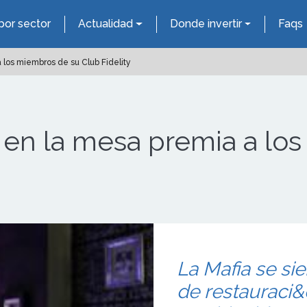
por sector
Actualidad
Donde invertir
Faqs
 los miembros de su Club Fidelity
a en la mesa premia a lo
La Mafia se sie
de restauraci&o