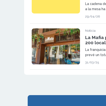
La cadena de
a la mesa ha 
histórico tra
29/04/26
pasará a llam
mesa.
Noticia
La Mafia 
200 local
La franquicia
prevé un tot
ubicaciones 
31/03/25
plan estraté