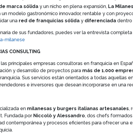
de marca sólida
y un nicho en plena expansión,
La Milane
n un modelo gastronómico innovador, rentable y con proyecci
lidar una
red de franquicias sólida
y
diferenciada
dentro
culinaria de sus fundadores, puedes ver la entrevista completa 
la-milanese
IAS CONSULTING
las principales empresas consultoras en franquicia en Espa
eación y desarrollo de proyectos para
más de 1.000 empres
franquicia. Sus servicios están orientados a todas aquellas 
prendedores e inversores que desean incorporarse en una red
cializada en
milanesas y burgers italianas artesanales
,
t. Fundada por
Niccolò y Alessandro
, dos chefs formados e
idad contemporánea y procesos eficientes para ofrecer una ex
uicia.