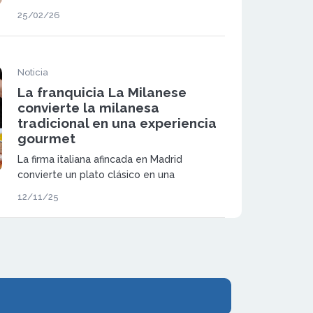
plan de expansión nacional basado en
25/02/26
especialización, eficiencia operativa y
rentabilidad por unidad. La enseña de
milanesas gourmet busca consolidar su
modelo replicable.
Noticia
La franquicia La Milanese
convierte la milanesa
tradicional en una experiencia
gourmet
La firma italiana afincada en Madrid
convierte un plato clásico en una
experiencia única, artesanal y
12/11/25
contemporánea.