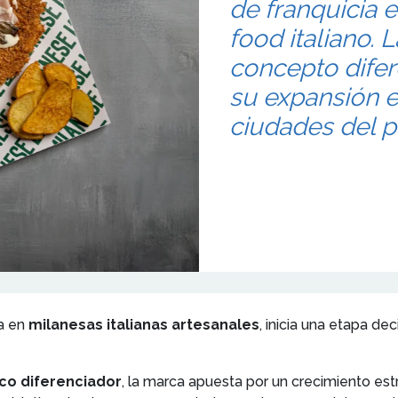
de franquicia 
food italiano.
concepto difer
su expansión e
ciudades del pa
a en
milanesas italianas artesanales
, inicia una etapa de
o diferenciador
, la marca apuesta por un crecimiento es