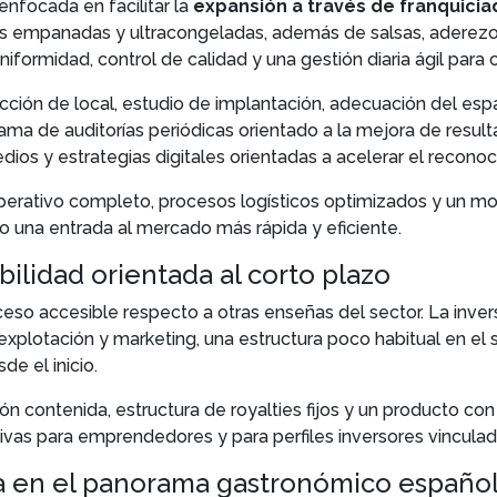
enfocada en facilitar la
expansión a través de franquici
sas empanadas y ultracongeladas, además de salsas, adere
niformidad, control de calidad y una gestión diaria ágil para
ección de local, estudio de implantación, adecuación del esp
a de auditorías periódicas orientado a la mejora de result
dios y estrategias digitales orientadas a acelerar el recono
ativo completo, procesos logísticos optimizados y un mode
o una entrada al mercado más rápida y eficiente.
bilidad orientada al corto plazo
o accesible respecto a otras enseñas del sector. La inversi
 explotación y marketing, una estructura poco habitual en el
de el inicio.
ón contenida, estructura de royalties fijos y un producto c
as para emprendedores y para perfiles inversores vinculado
a en el panorama gastronómico españo