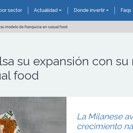
por sector
Actualidad
Donde invertir
Faqs
su modelo de franquicia en casual food
lsa su expansión con su
ual food
La Milanese av
crecimiento n