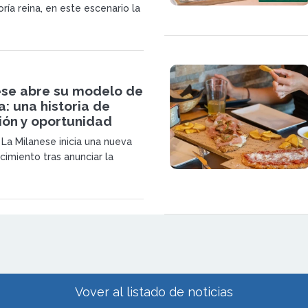
ría reina, en este escenario la
ana busca inversores en España
o accesible, flexible y
ese abre su modelo de
a: una historia de
sión y oportunidad
 La Milanese inicia una nueva
cimiento tras anunciar la
cial de su modelo de expansión.
gastronómico especializado
 gourmet apuesta por un
cional.
Vover al listado de noticias