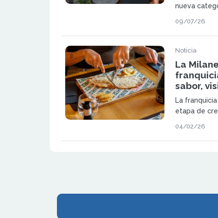
nueva catego
enseña itali
09/07/26
con un model
diferencial.
Noticia
La Milan
franquici
sabor, vi
La franquicia
etapa de cre
apertura ofi
04/02/26
El concepto 
en milanesas
desarrollo na