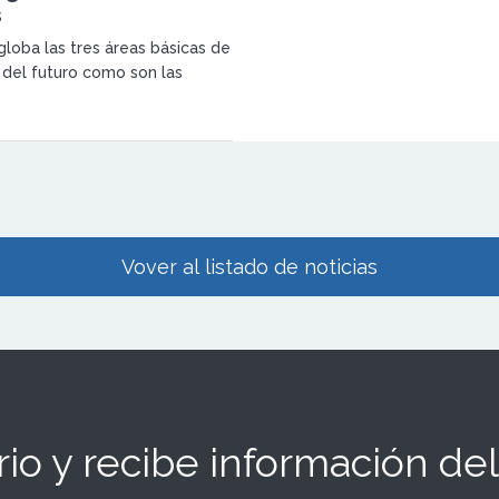
s
globa las tres áreas básicas de
 del futuro como son las
 la comprensión lectora y el
ue aumenta de manera
s posibilidades de realizar
a.
Vover al listado de noticias
io y recibe información del