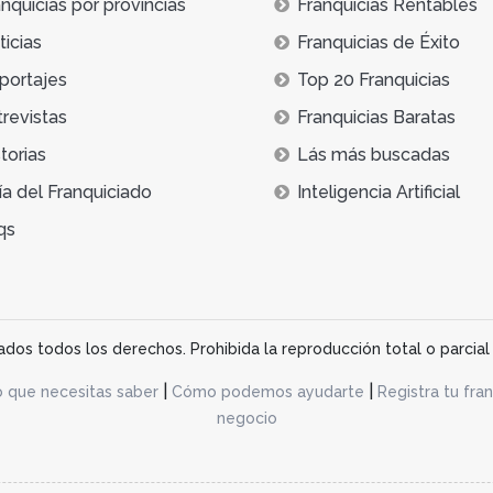
nquicias por provincias
Franquicias Rentables
icias
Franquicias de Éxito
portajes
Top 20 Franquicias
trevistas
Franquicias Baratas
torias
Lás más buscadas
ía del Franquiciado
Inteligencia Artificial
qs
os todos los derechos. Prohibida la reproducción total o parcial 
|
|
o que necesitas saber
Cómo podemos ayudarte
Registra tu fran
negocio