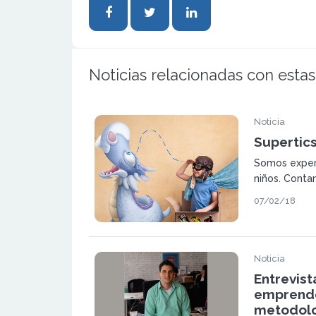
Noticias relacionadas con estas
Noticia
Supertic
Somos expert
niños. Cont
novedosa. ¡A
07/02/18
Noticia
Entrevist
emprende
metodolo