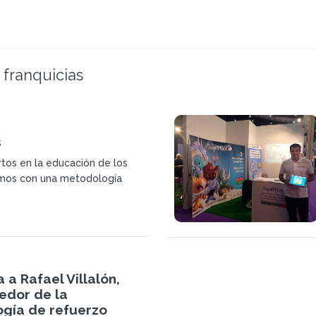
 franquicias
s
os en la educación de los
amos con una metodología
prende solo en 17 minutos!
a a Rafael Villalón,
dor de la
gía de refuerzo