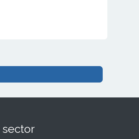
 sector