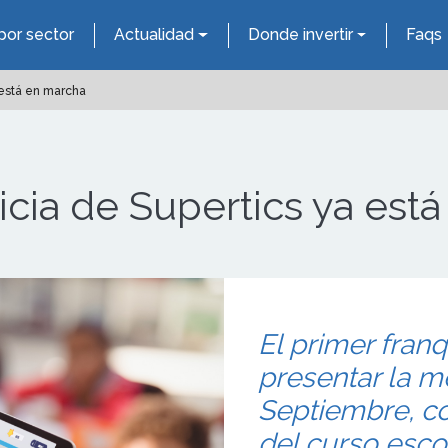
por sector
Actualidad
Donde invertir
Faqs
 está en marcha
icia de Supertics ya est
El primer fran
presentar la m
Septiembre, co
del curso esco