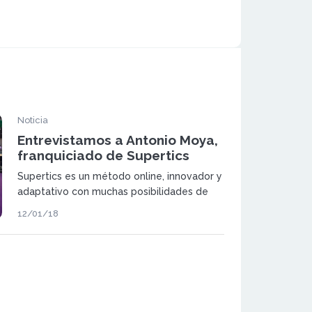
Noticia
Entrevistamos a Antonio Moya,
franquiciado de Supertics
Supertics es un método online, innovador y
adaptativo con muchas posibilidades de
encajar como proyecto dentro de los
12/01/18
centros educativos que apuestan por ser
pioneros en metodología y tecnología.