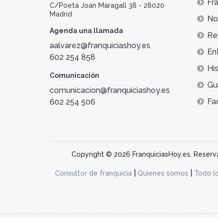
Fra
C/Poeta Joan Maragall 38 - 28020
Madrid
Not
Agenda una llamada
Re
aalvarez@franquiciashoy.es
En
602 254 858
His
Comunicación
Gu
comunicacion@franquiciashoy.es
Fa
602 254 506
Copyright © 2026 FranquiciasHoy.es. Reservad
|
|
Consultor de franquicia
Quienes somos
Todo l