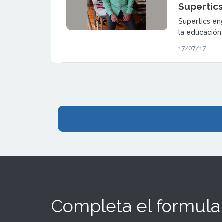
Supertic
Supertics en
la educación
matemáticas,
17/07/17
inglés, lo q
importante la
venta cruzad
Completa el formular